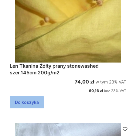
Len Tkanina Żółty prany stonewashed
szer.145cm 200g/m2
w tym %s VAT
Cena brutto
74,00 zł
w tym
23%
VAT
Cena netto
60,16 zł
bez 23% VAT
Do koszyka