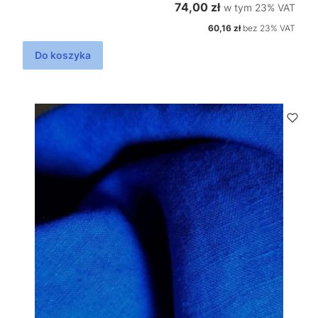
w tym %s VAT
Cena brutto
74,00 zł
w tym
23%
VAT
Cena netto
60,16 zł
bez 23% VAT
Do koszyka