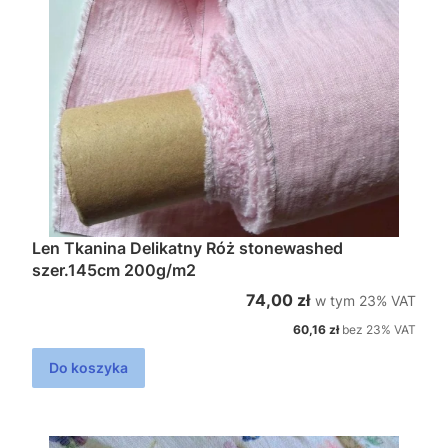
Len Tkanina Delikatny Róż stonewashed
szer.145cm 200g/m2
w tym %s VAT
Cena brutto
74,00 zł
w tym
23%
VAT
Cena netto
60,16 zł
bez 23% VAT
Do koszyka