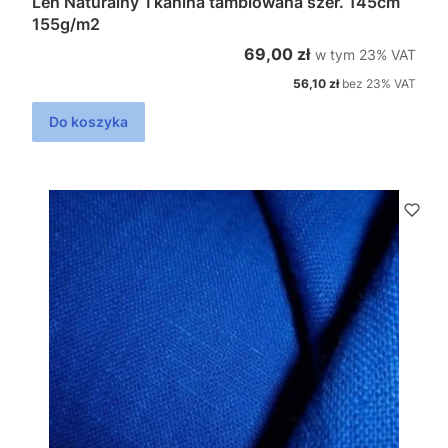
Len Naturalny Tkanina tamblowana szer. 145cm
155g/m2
w tym %s VAT
Cena brutto
69,00 zł
w tym
23%
VAT
Cena netto
56,10 zł
bez 23% VAT
Do koszyka