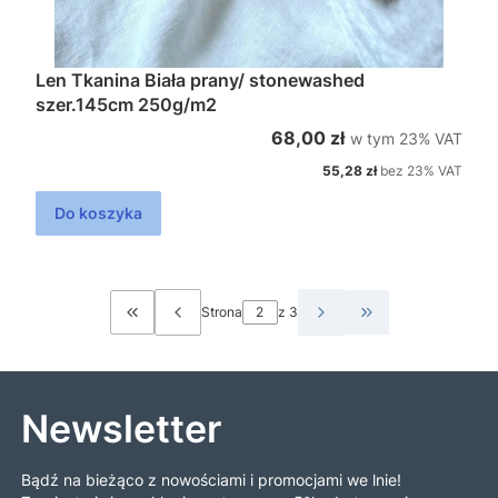
Len Tkanina Biała prany/ stonewashed
szer.145cm 250g/m2
w tym %s VAT
Cena brutto
68,00 zł
w tym
23%
VAT
Cena netto
55,28 zł
bez 23% VAT
Do koszyka
Strona
z 3
Wróć do pierwszej strony z produktami
Przejdź do ostatn
Newsletter
Bądź na bieżąco z nowościami i promocjami we lnie!