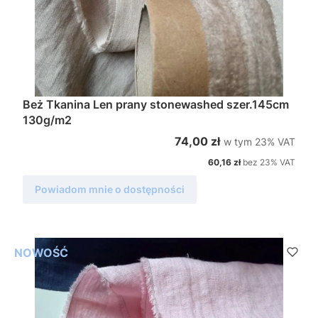
Beż Tkanina Len prany stonewashed szer.145cm
130g/m2
w tym %s VAT
Cena brutto
74,00 zł
w tym
23%
VAT
Cena netto
60,16 zł
bez 23% VAT
Powiadom mnie o dostępności
NOWOŚĆ