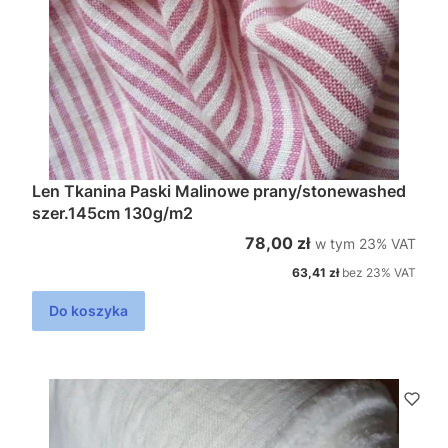
Len Tkanina Paski Malinowe prany/stonewashed
szer.145cm 130g/m2
w tym %s VAT
Cena brutto
78,00 zł
w tym
23%
VAT
Cena netto
63,41 zł
bez 23% VAT
Do koszyka