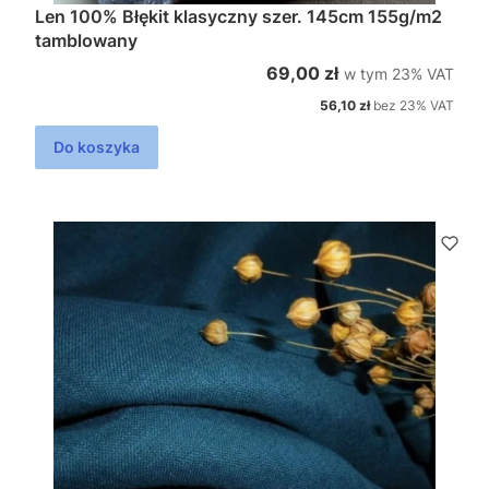
Len 100% Błękit klasyczny szer. 145cm 155g/m2
tamblowany
w tym %s VAT
Cena brutto
69,00 zł
w tym
23%
VAT
Cena netto
56,10 zł
bez 23% VAT
Do koszyka