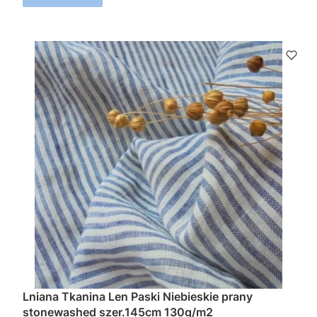
Lniana Tkanina Len Paski Niebieskie prany
stonewashed szer.145cm 130g/m2