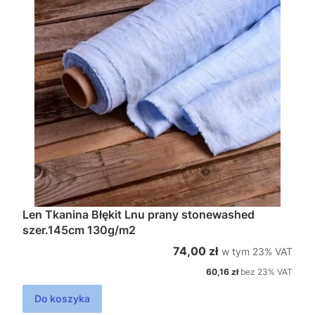
Len Tkanina Błękit Lnu prany stonewashed
szer.145cm 130g/m2
w tym %s VAT
Cena brutto
74,00 zł
w tym
23%
VAT
Cena netto
60,16 zł
bez 23% VAT
Do koszyka