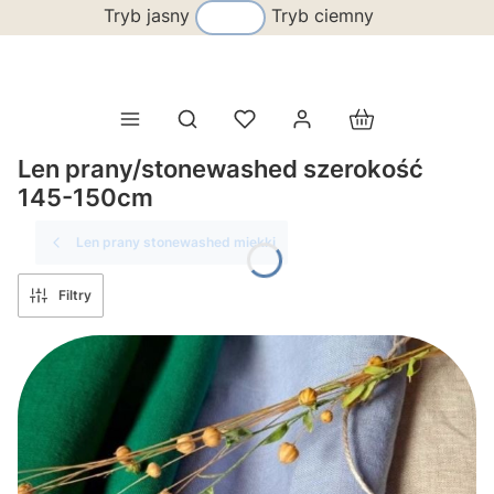
Tryb jasny
Tryb ciemny
Produkty w koszy
Otwórz wyszukiwarkę
Len prany/stonewashed szerokość
145-150cm
Len prany stonewashed miękki
Filtry