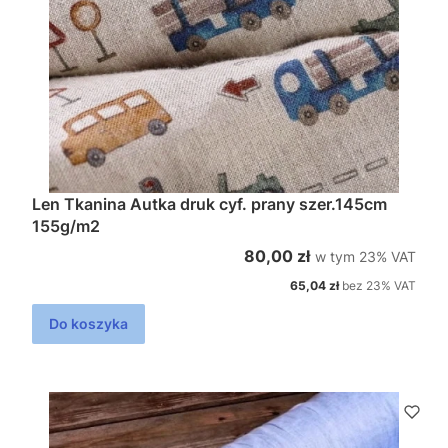
Len Tkanina Autka druk cyf. prany szer.145cm
155g/m2
w tym %s VAT
Cena brutto
80,00 zł
w tym
23%
VAT
Cena netto
65,04 zł
bez 23% VAT
Do koszyka