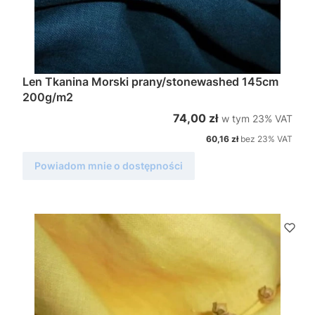
Len Tkanina Morski prany/stonewashed 145cm
200g/m2
w tym %s VAT
Cena brutto
74,00 zł
w tym
23%
VAT
Cena netto
60,16 zł
bez 23% VAT
Powiadom mnie o dostępności