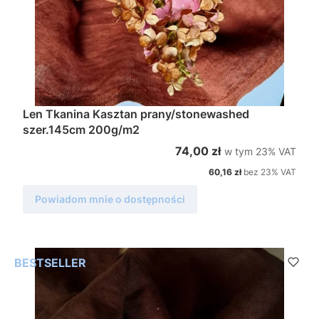
Len Tkanina Kasztan prany/stonewashed
szer.145cm 200g/m2
w tym %s VAT
Cena brutto
74,00 zł
w tym
23%
VAT
Cena netto
60,16 zł
bez 23% VAT
Powiadom mnie o dostępności
BESTSELLER