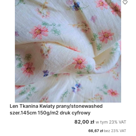
Len Tkanina Kwiaty prany/stonewashed
szer.145cm 150g/m2 druk cyfrowy
w tym %s VAT
Cena brutto
82,00 zł
w tym
23%
VAT
Cena netto
66,67 zł
bez 23% VAT