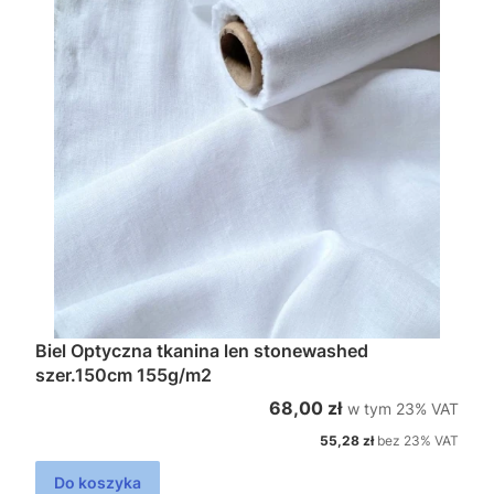
Biel Optyczna tkanina len stonewashed
szer.150cm 155g/m2
w tym %s VAT
Cena brutto
68,00 zł
w tym
23%
VAT
Cena netto
55,28 zł
bez 23% VAT
Do koszyka