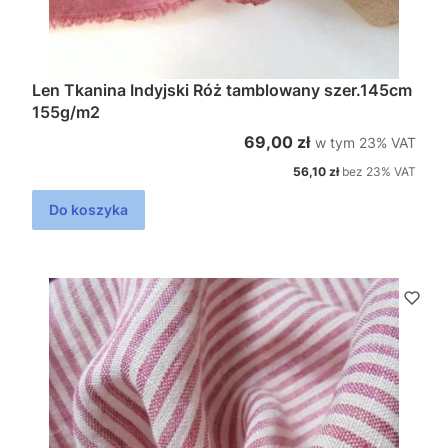
Len Tkanina Indyjski Róż tamblowany szer.145cm
155g/m2
w tym %s VAT
Cena brutto
69,00 zł
w tym
23%
VAT
Cena netto
56,10 zł
bez 23% VAT
Do koszyka