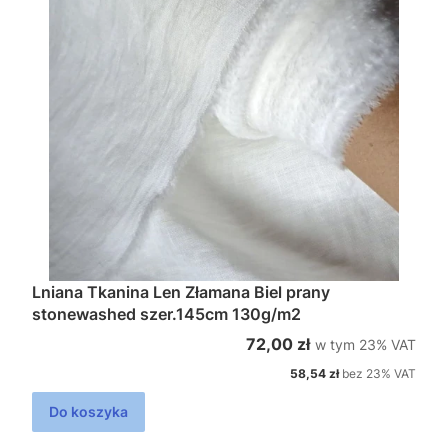
Lniana Tkanina Len Złamana Biel prany
stonewashed szer.145cm 130g/m2
w tym %s VAT
Cena brutto
72,00 zł
w tym
23%
VAT
Cena netto
58,54 zł
bez 23% VAT
Do koszyka