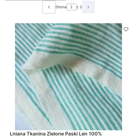
Strona
z 3
Poprzednie produkty
Następne produkty
Lniana Tkanina Zielone Paski Len 100%