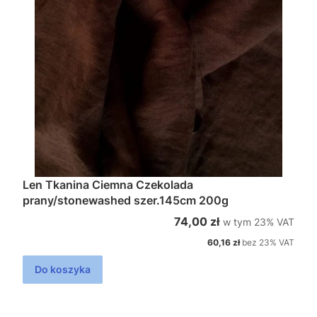
Len Tkanina Ciemna Czekolada
prany/stonewashed szer.145cm 200g
w tym %s VAT
Cena brutto
74,00 zł
w tym
23%
VAT
Cena netto
60,16 zł
bez 23% VAT
Do koszyka