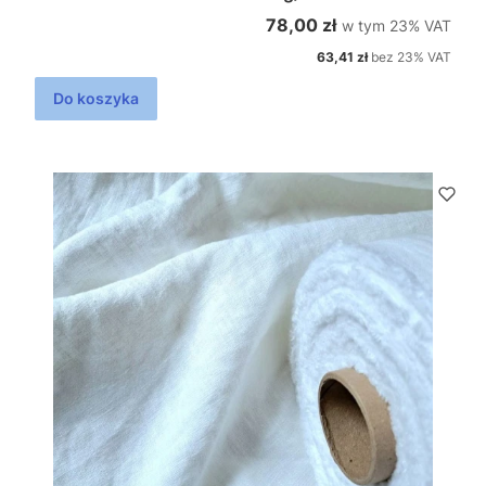
w tym %s VAT
Cena brutto
78,00 zł
w tym
23%
VAT
Cena netto
63,41 zł
bez 23% VAT
Do koszyka