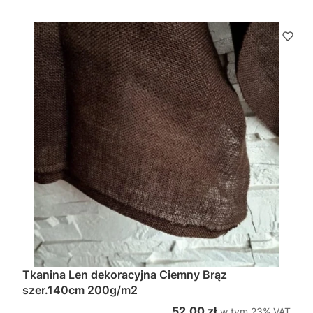
Tkanina Len dekoracyjna Ciemny Brąz
szer.140cm 200g/m2
w tym %s VAT
Cena brutto
52,00 zł
w tym
23%
VAT