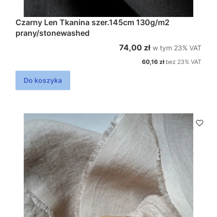
Czarny Len Tkanina szer.145cm 130g/m2
prany/stonewashed
w tym %s VAT
Cena brutto
74,00 zł
w tym
23%
VAT
Cena netto
60,16 zł
bez 23% VAT
Do koszyka