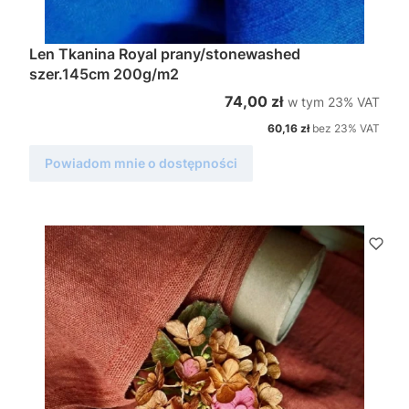
Len Tkanina Royal prany/stonewashed
szer.145cm 200g/m2
w tym %s VAT
Cena brutto
74,00 zł
w tym
23%
VAT
Cena netto
60,16 zł
bez 23% VAT
Powiadom mnie o dostępności