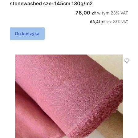
stonewashed szer.145cm 130g/m2
w tym %s VAT
Cena brutto
78,00 zł
w tym
23%
VAT
Cena netto
63,41 zł
bez 23% VAT
Do koszyka