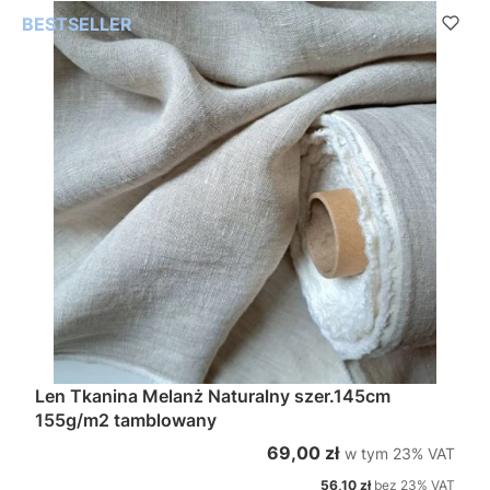
BESTSELLER
Len Tkanina Melanż Naturalny szer.145cm
155g/m2 tamblowany
w tym %s VAT
Cena brutto
69,00 zł
w tym
23%
VAT
Cena netto
56,10 zł
bez 23% VAT