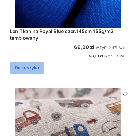
Len Tkanina Royal Blue szer.145cm 155g/m2
tamblowany
w tym %s VAT
Cena brutto
69,00 zł
w tym
23%
VAT
Cena netto
56,10 zł
bez 23% VAT
Do koszyka