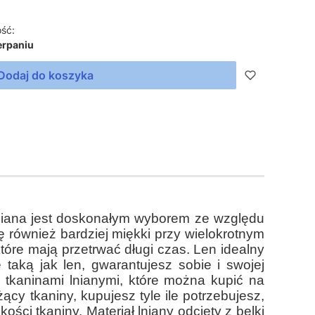
ść:
erpaniu
Dodaj do koszyka
 lniana jest doskonałym wyborem ze względu
ę również bardziej miękki przy wielokrotnym
tóre mają przetrwać długi czas. Len idealny
 taką jak len, gwarantujesz sobie i swojej
z tkaninami lnianymi, które można kupić na
y tkaniny, kupujesz tyle ile potrzebujesz,
ści tkaniny. Materiał lniany odcięty z belki