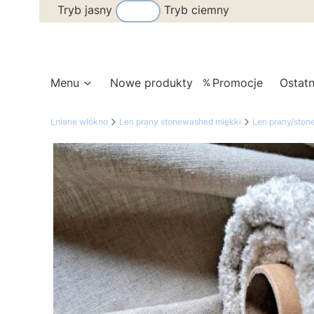
Tryb jasny
Tryb ciemny
Menu
Nowe produkty
Promocje
Ostatn
Lniane włókno
Len prany stonewashed miękki
Len prany/sto