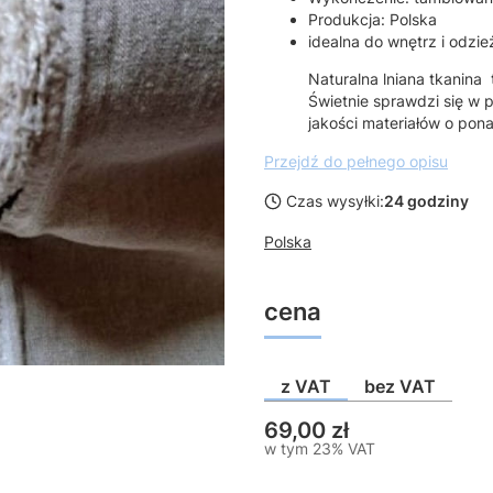
Produkcja: Polska
idealna do wnętrz i odzie
Naturalna lniana tkanina t
Świetnie sprawdzi się w p
jakości materiałów o po
Przejdź do pełnego opisu
Czas wysyłki:
24 godziny
Polska
cena
z VAT
bez VAT
Cena
69,00 zł
w tym 23% VAT
w tym
23%
VAT