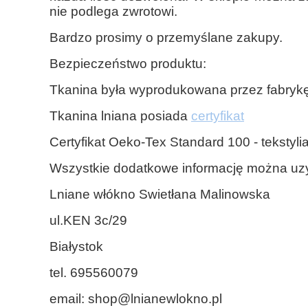
nie podlega zwrotowi.
Bardzo prosimy o przemyślane zakupy.
Bezpieczeństwo produktu:
Tkanina była wyprodukowana przez fabrykę
Tkanina lniana posiada
certyfikat
Certyfikat Oeko-Tex Standard 100 - tekstyl
Wszystkie dodatkowe informację można uzy
Lniane włókno Swietłana Malinowska
ul.KEN 3c/29
Białystok
tel. 695560079
email:
shop@lnianewlokno.pl