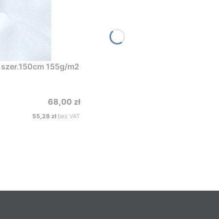
len stonewashed szer.150cm 155g/m2
Cena
68,00 zł
Cena
55,28 zł
bez VAT