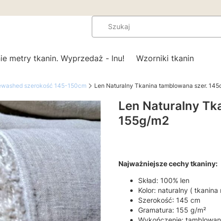
ie metry tkanin. Wyprzedaż - lnu!
Wzorniki tkanin
newashed szerokość 145-150cm
Len Naturalny Tkanina tamblowana szer. 14
Len Naturalny Tk
155g/m2
Najważniejsze cechy tkaniny:
Skład: 100% len
Kolor: naturalny ( tkanina
Szerokość: 145 cm
Gramatura: 155 g/m²
Wykończenie: tamblowany