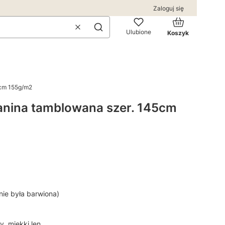
Zaloguj się
Produkty w kos
Wyczyść
Szukaj
Ulubione
Koszyk
5cm 155g/m2
anina tamblowana szer. 145cm
 nie była barwiona)
, miękki len