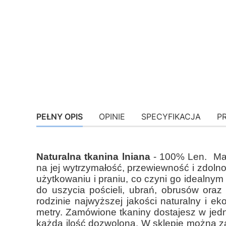
PEŁNY OPIS
OPINIE
SPECYFIKACJA
P
Naturalna tkanina lniana
- 100% Len. Mat
na jej wytrzymałość, przewiewność i zdolno
użytkowaniu i praniu, co czyni go idealnym
do uszycia pościeli, ubrań, obrusów oraz 
rodzinie najwyższej jakości naturalny i e
metry. Zamówione tkaniny dostajesz w jedn
każda ilość dozwolona. W sklepie można zamó