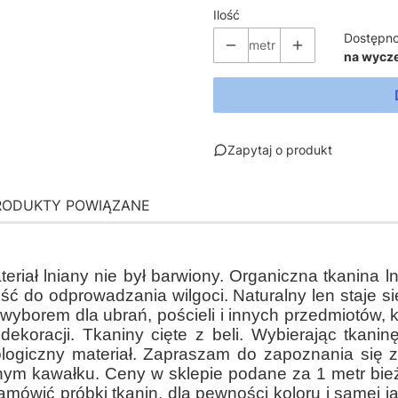
Ilość
Dostępno
metr
na wycz
Zapytaj o produkt
RODUKTY POWIĄZANE
eriał lniany nie był barwiony. Organiczna tkanina
ść do odprowadzania wilgoci. Naturalny len staje si
 wyborem dla ubrań, pościeli i innych przedmiotów, k
dekoracji. Tkaniny cięte z beli. Wybierając tkaninę
kologiczny materiał. Zapraszam do zapoznania się 
ym kawałku. Ceny w sklepie podane za 1 metr bieżąc
wić próbki tkanin, dla pewności koloru i samej jako