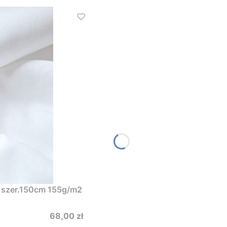
len stonewashed szer.150cm 155g/m2
Cena
68,00 zł