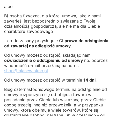
albo
B) osobą fizyczną, dla której umowa, jaką z nami
zawarłeś, jest bezpośrednio związana z Twoją
działalnością gospodarczą, ale nie ma dla Ciebie
charakteru zawodowego
- co do zasady przysługuje Ci
prawo do odstąpienia
od zawartej na odległość umowy
.
Od umowy możesz odstąpić, składając nam
oświadczenie o odstąpieniu od umowy
np. poprzez
wiadomość e-mail przesłaną na adres:
shop@lnianewlokno.pl
.
Od umowy możesz odstąpić w terminie
14 dni
.
Bieg czternastodniowego terminu na odstąpienie od
umowy rozpoczyna się od objęcia towaru w
posiadanie przez Ciebie lub wskazaną przez Ciebie
osobę trzecią inną niż przewoźnik, a w przypadku
umowy, która obejmuje wiele towarów, które są
dostarczane osobno, partiami lub w częściach - od