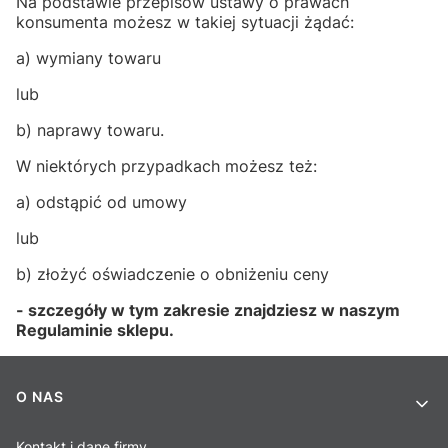
Na podstawie przepisów ustawy o prawach
konsumenta możesz w takiej sytuacji żądać:
a) wymiany towaru
lub
b) naprawy towaru.
W niektórych przypadkach możesz też:
a) odstąpić od umowy
lub
b) złożyć oświadczenie o obniżeniu ceny
- szczegóły w tym zakresie znajdziesz w naszym
Regulaminie sklepu.
Linki w stopce
O NAS
Kontakt i dane firmy