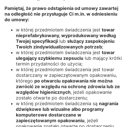
Pamiętaj, że prawo odstąpienia od umowy zawartej
na odległość nie przysługuje Ci m.in. w odniesieniu
do umowy:
w której przedmiotem świadczenia jest
towar
nieprefabrykowany, wyprodukowany według
Twojej specyfikacji
lub
służący zaspokojeniu
Twoich zindywidualizowanych potrzeb
;
w której przedmiotem świadczenia jest
towar
ulegający szybkiemu zepsuciu
lub mający krótki
termin przydatności do użycia;
w której przedmiotem świadczenia jest towar
dostarczany w zapieczętowanym opakowaniu,
którego
po otwarciu opakowania nie można
zwrócić ze względu na ochronę zdrowia lub ze
względów higienicznych
, jeżeli opakowanie
zostało otwarte po dostarczeniu;
w której przedmiotem świadczenia są
nagrania
dźwiękowe lub wizualne albo programy
komputerowe dostarczane w
zapieczętowanym opakowaniu
, jeżeli
opakowanie zostało otwarte po dostarczeniu.