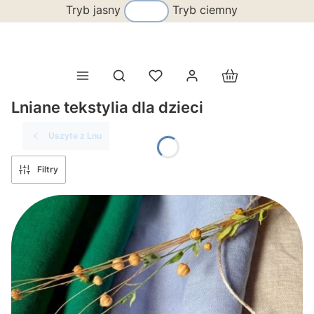
Tryb jasny
Tryb ciemny
Produkty w koszy
Otwórz wyszukiwarkę
Lniane tekstylia dla dzieci
Uszyte z Lnu
Filtry