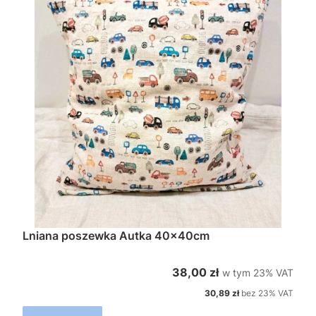
Lniana poszewka Autka 40x40cm
w tym %s VAT
Cena brutto
38,00 zł
w tym
23%
VAT
Cena netto
30,89 zł
bez 23% VAT