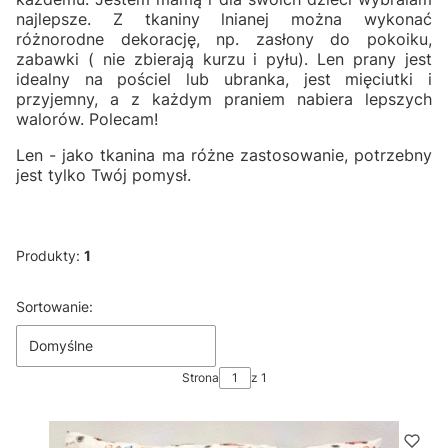
najlepsze. Z tkaniny lnianej można wykonać
różnorodne dekorację, np. zasłony do pokoiku,
zabawki ( nie zbierają kurzu i pyłu). Len prany jest
idealny na pościel lub ubranka, jest mięciutki i
przyjemny, a z każdym praniem nabiera lepszych
walorów. Polecam!
Len - jako tkanina ma różne zastosowanie, potrzebny
jest tylko Twój pomysł.
Produkty:
1
Lista produktów
Sortowanie:
Domyślne
Strona
z 1