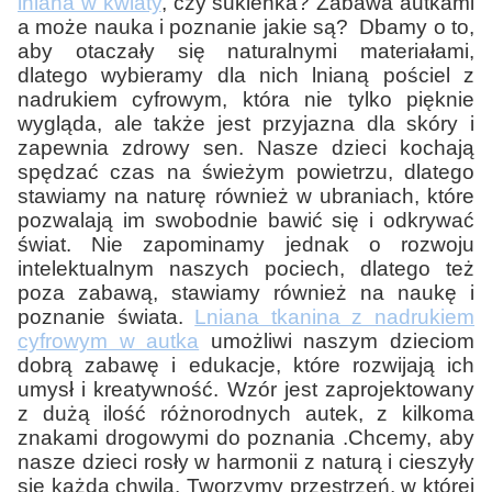
lniana w kwiaty
, czy sukienka? Zabawa autkami
a może nauka i poznanie jakie są? Dbamy o to,
aby otaczały się naturalnymi materiałami,
dlatego wybieramy dla nich lnianą pościel z
nadrukiem cyfrowym, która nie tylko pięknie
wygląda, ale także jest przyjazna dla skóry i
zapewnia zdrowy sen. Nasze dzieci kochają
spędzać czas na świeżym powietrzu, dlatego
stawiamy na naturę również w ubraniach, które
pozwalają im swobodnie bawić się i odkrywać
świat. Nie zapominamy jednak o rozwoju
intelektualnym naszych pociech, dlatego też
poza zabawą, stawiamy również na naukę i
poznanie świata.
Lniana tkanina z nadrukiem
cyfrowym w autka
umożliwi naszym dzieciom
dobrą zabawę i edukacje, które rozwijają ich
umysł i kreatywność. Wzór jest zaprojektowany
z dużą ilość różnorodnych autek, z kilkoma
znakami drogowymi do poznania .Chcemy, aby
nasze dzieci rosły w harmonii z naturą i cieszyły
się każdą chwilą. Tworzymy przestrzeń, w której