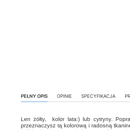
PEŁNY OPIS
OPINIE
SPECYFIKACJA
P
Len żółty, kolor lata:) lub cytryny. Po
przeznaczysz tą kolorową i radosną tkanin