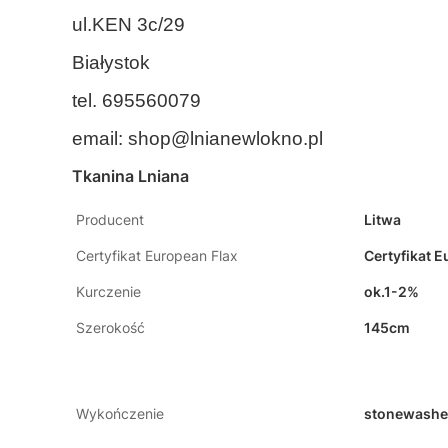
ul.KEN 3c/29
Białystok
tel. 695560079
email:
shop@lnianewlokno.pl
Tkanina Lniana
Producent
Litwa
Certyfikat European Flax
Certyfikat E
Kurczenie
ok.1-2%
Szerokość
145cm
Wykończenie
stonewashed