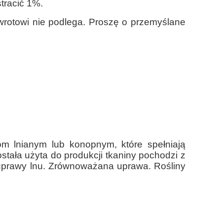
stracić 1%.
zwrotowi nie podlega. Proszę o przemyślane
nom lnianym lub konopnym, które spełniają
ostała użyta do produkcji tkaniny pochodzi z
i uprawy lnu. Zrównoważana uprawa. Rośliny