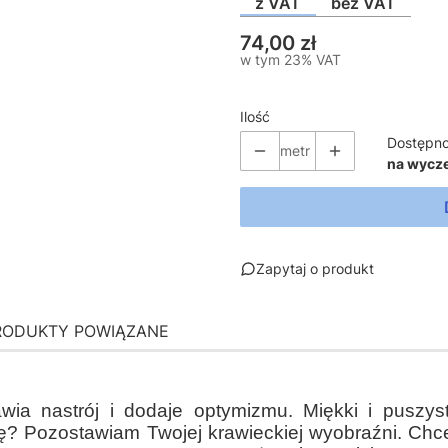
z VAT
bez VAT
Cena
74,00 zł
w tym 23% VAT
w tym
23%
VAT
Ilość
Dostępno
metr
na wycz
Zapytaj o produkt
RODUKTY POWIĄZANE
prawia nastrój i dodaje optymizmu. Miękki i pus
ę? Pozostawiam Twojej krawieckiej wyobraźni. Chc