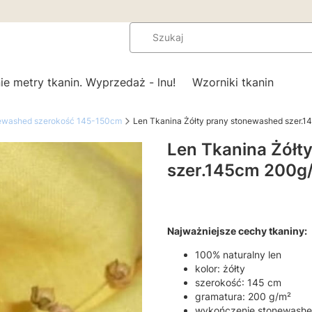
ie metry tkanin. Wyprzedaż - lnu!
Wzorniki tkanin
newashed szerokość 145-150cm
Len Tkanina Żółty prany stonewashed szer.
Len Tkanina Żółt
szer.145cm 200g
Najważniejsze cechy tkaniny:
100% naturalny len
kolor: żółty
szerokość: 145 cm
gramatura: 200 g/m²
wykończenie stonewashe