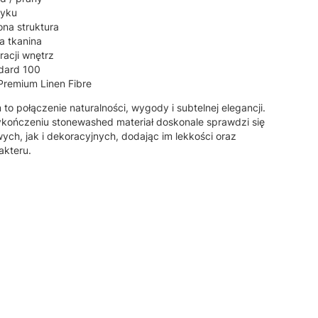
tyku
ona struktura
a tkanina
racji wnętrz
ndard 100
 Premium Linen Fibre
 to połączenie naturalności, wygody i subtelnej elegancji.
wykończeniu stonewashed materiał doskonale sprawdzi się
ch, jak i dekoracyjnych, dodając im lekkości oraz
akteru.