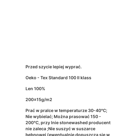
Przed szycie lepiej wyprać.
Oeko - Tex Standard 100 II klass
Len 100%
200±15g/m2
Prać w pralce w temperaturze 30-40°C;
Nie wybielać; Można prasować 150 -
200°C, przy lnie stonewashed producent
nie zaleca ;Nie suszyć w suszarce
bębnowej (ewentualnie dopuszcza się w