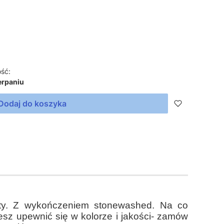
ść:
erpaniu
Dodaj do koszyka
zysty. Z wykończeniem stonewashed. Na co
esz upewnić się w kolorze i jakości- zamów