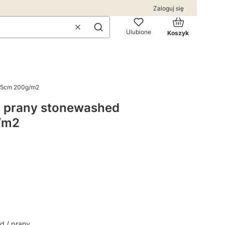
Zaloguj się
Produkty w kos
Wyczyść
Szukaj
Ulubione
Koszyk
145cm 200g/m2
y prany stonewashed
/m2
d / prany