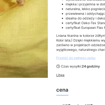
miękka i przyjemna w do
naturalna, lekko pognieci
przewiewna i oddychając
idealna do odzieży i deko
certyfikat Oeko-Tex Sta
certyfikat European Flax
Lniana tkanina w kolorze żółtym
Kolor lata;) Dzięki miękkiemu 
zarówno w projektach odzieżowy
wyjątkowego, naturalnego char
Przejdź do pełnego opisu
Czas wysyłki:
24 godziny
Litwa
cena