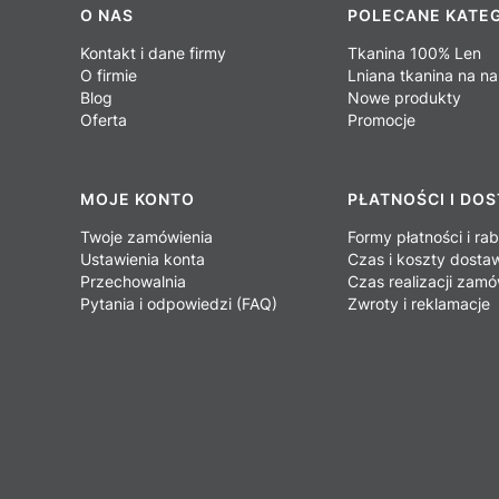
Linki w stopce
O NAS
POLECANE KATE
Kontakt i dane firmy
Tkanina 100% Len
O firmie
Lniana tkanina na na
Blog
Nowe produkty
Oferta
Promocje
MOJE KONTO
PŁATNOŚCI I DO
Twoje zamówienia
Formy płatności i ra
Ustawienia konta
Czas i koszty dosta
Przechowalnia
Czas realizacji zamó
Pytania i odpowiedzi (FAQ)
Zwroty i reklamacje