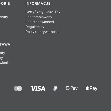
GORIE
INFORMACJE
Certyfikaty Oeko-Tex
rzuty
Len tamblowany
Len stonewashed
Regulaminy
Polityka prywatności
STAWA
baty
wy
wienia