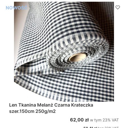
NOWOŚĆ
Len Tkanina Melanż Czarna Krateczka
szer.150cm 250g/m2
w tym %s VAT
Cena brutto
62,00 zł
w tym
23%
VAT
Cena netto