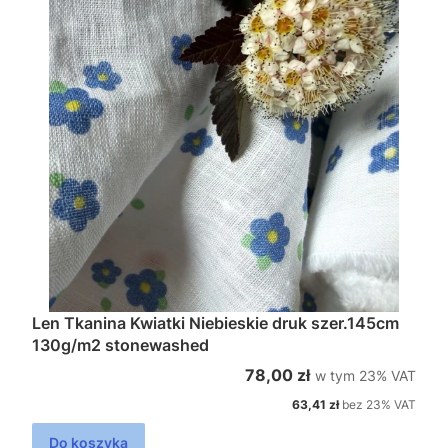
Len Tkanina Kwiatki Niebieskie druk szer.145cm
130g/m2 stonewashed
w tym %s VAT
Cena brutto
78,00 zł
w tym
23%
VAT
Cena netto
63,41 zł
bez 23% VAT
Do koszyka