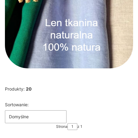
Produkty:
20
Lista produktów
Sortowanie:
Domyślne
Strona
z 1