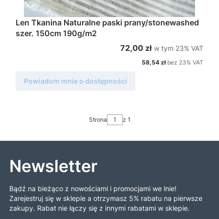
Len Tkanina Naturalne paski prany/stonewashed
szer. 150cm 190g/m2
w tym %s VAT
Cena brutto
72,00 zł
w tym
23%
VAT
Cena netto
58,54 zł
bez 23% VAT
Powiadom mnie o dostępności
Strona
z 1
Newsletter
Bądź na bieżąco z nowościami i promocjami we lnie!
Zarejestruj się w sklepie a otrzymasz 5% rabatu na pierwsze
zakupy. Rabat nie łączy się z innymi rabatami w sklepie.