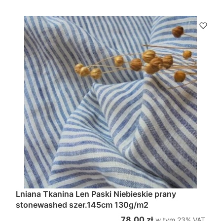
Lniana Tkanina Len Paski Niebieskie prany
stonewashed szer.145cm 130g/m2
w tym %s VAT
Cena brutto
78,00 zł
w tym
23%
VAT