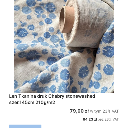
Len Tkanina druk Chabry stonewashed
szer.145cm 210g/m2
w tym %s VAT
Cena brutto
79,00 zł
w tym
23%
VAT
Cena netto
64,23 zł
bez 23% VAT