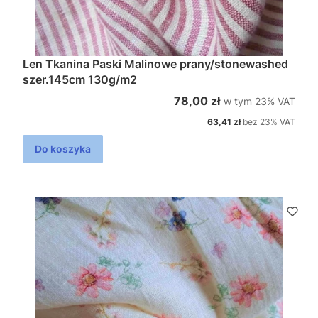
Len Tkanina Paski Malinowe prany/stonewashed
szer.145cm 130g/m2
w tym %s VAT
Cena brutto
78,00 zł
w tym
23%
VAT
Cena netto
63,41 zł
bez 23% VAT
Do koszyka