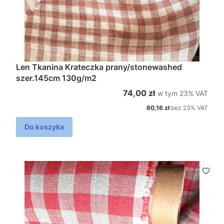
Len Tkanina Krateczka prany/stonewashed
szer.145cm 130g/m2
w tym %s VAT
Cena brutto
74,00 zł
w tym
23%
VAT
Cena netto
60,16 zł
bez 23% VAT
Do koszyka