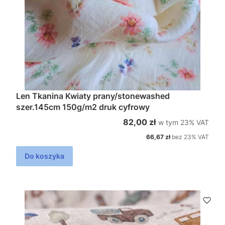
Len Tkanina Kwiaty prany/stonewashed
szer.145cm 150g/m2 druk cyfrowy
w tym %s VAT
Cena brutto
82,00 zł
w tym
23%
VAT
Cena netto
66,67 zł
bez 23% VAT
Do koszyka