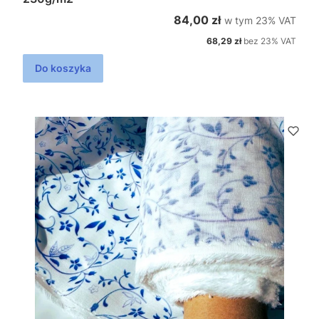
w tym %s VAT
Cena brutto
84,00 zł
w tym
23%
VAT
Cena netto
68,29 zł
bez 23% VAT
Do koszyka