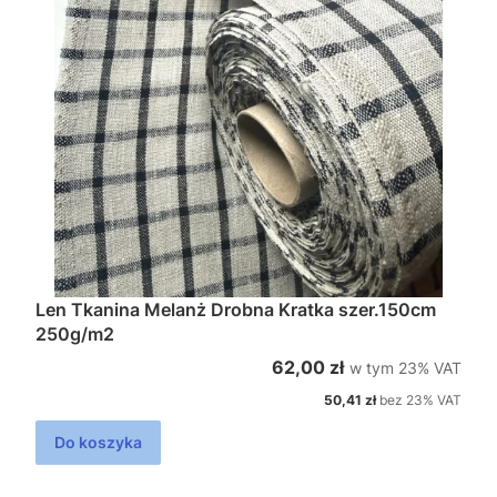
Len Tkanina Melanż Drobna Kratka szer.150cm
250g/m2
w tym %s VAT
Cena brutto
62,00 zł
w tym
23%
VAT
Cena netto
50,41 zł
bez 23% VAT
Do koszyka