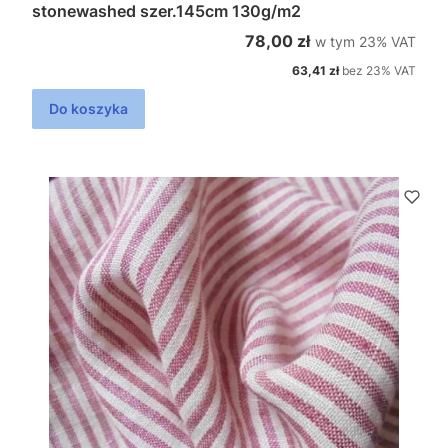
stonewashed szer.145cm 130g/m2
w tym %s VAT
Cena brutto
78,00 zł
w tym
23%
VAT
Cena netto
63,41 zł
bez 23% VAT
Do koszyka