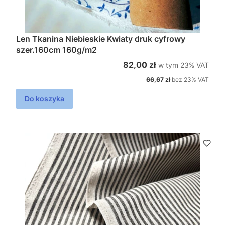
Len Tkanina Niebieskie Kwiaty druk cyfrowy
szer.160cm 160g/m2
w tym %s VAT
Cena brutto
82,00 zł
w tym
23%
VAT
Cena netto
66,67 zł
bez 23% VAT
Do koszyka