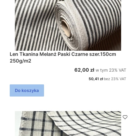
Len Tkanina Melanż Paski Czarne szer.150cm
250g/m2
w tym %s VAT
Cena brutto
62,00 zł
w tym
23%
VAT
Cena netto
50,41 zł
bez 23% VAT
Do koszyka