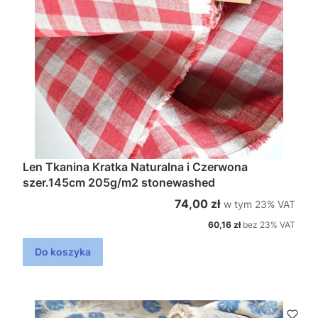
Len Tkanina Kratka Naturalna i Czerwona
szer.145cm 205g/m2 stonewashed
w tym %s VAT
Cena brutto
74,00 zł
w tym
23%
VAT
Cena netto
60,16 zł
bez 23% VAT
Do koszyka