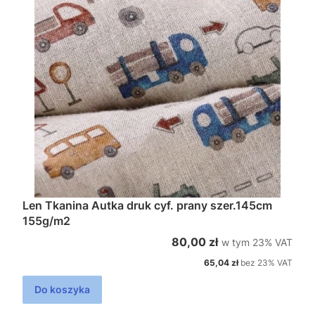
Len Tkanina Autka druk cyf. prany szer.145cm
155g/m2
w tym %s VAT
Cena brutto
80,00 zł
w tym
23%
VAT
Cena netto
65,04 zł
bez 23% VAT
Do koszyka