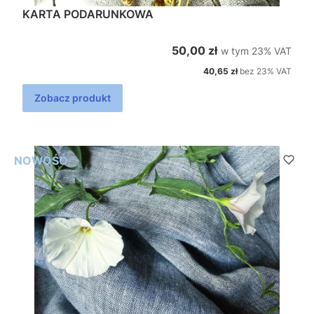
KARTA PODARUNKOWA
w tym %s VAT
Cena brutto
50,00 zł
w tym
23%
VAT
Cena netto
40,65 zł
bez 23% VAT
Zobacz produkt
NOWOŚĆ