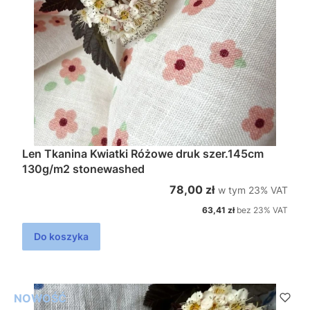
Len Tkanina Kwiatki Różowe druk szer.145cm
130g/m2 stonewashed
w tym %s VAT
Cena brutto
78,00 zł
w tym
23%
VAT
Cena netto
63,41 zł
bez 23% VAT
Do koszyka
NOWOŚĆ