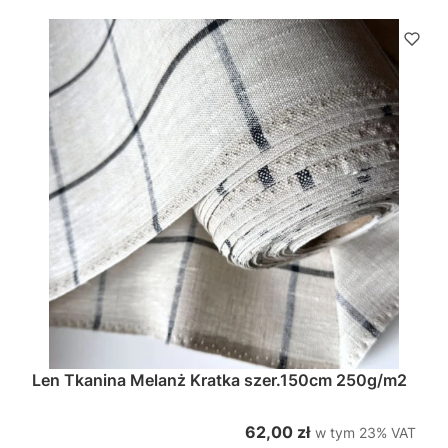
Len Tkanina Melanż Kratka szer.150cm 250g/m2
w tym %s VAT
Cena brutto
62,00 zł
w tym
23%
VAT