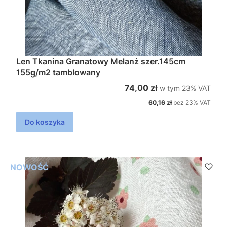
Len Tkanina Granatowy Melanż szer.145cm
155g/m2 tamblowany
w tym %s VAT
Cena brutto
74,00 zł
w tym
23%
VAT
Cena netto
60,16 zł
bez 23% VAT
Do koszyka
NOWOŚĆ