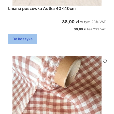
Lniana poszewka Autka 40x40cm
w tym %s VAT
Cena brutto
38,00 zł
w tym
23%
VAT
Cena netto
30,89 zł
bez 23% VAT
Do koszyka