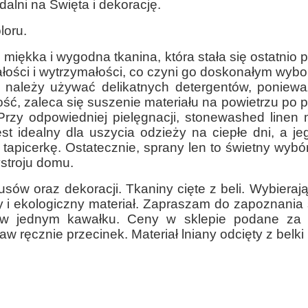
adalni na Święta i dekorację.
loru.
 miękka i wygodna tkanina, która stała się ostatni
ałości i wytrzymałości, co czyni go doskonałym wybo
ej należy używać delikatnych detergentów, poniew
ść, zaleca się suszenie materiału na powietrzu po 
Przy odpowiedniej pielęgnacji, stonewashed linen m
st idealny dla uszycia odzieży na ciepłe dni, a j
tapicerkę. Ostatecznie, sprany len to świetny wyb
stroju domu.
usów oraz dekoracji. Tkaniny cięte z beli. Wybierają
ny i ekologiczny materiał. Zapraszam do zapoznania 
w jednym kawałku. Ceny w sklepie podane za 1 
aw ręcznie przecinek. Materiał lniany odcięty z belki