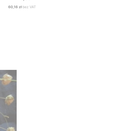
Cena
60,16 zł
bez VAT