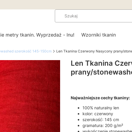
ie metry tkanin. Wyprzedaż - lnu!
Wzorniki tkanin
newashed szerokość 145-150cm
Len Tkanina Czerwony Nasycony prany/ston
Len Tkanina Cze
prany/stonewash
Najważniejsze cechy tkaniny:
100% naturalny len
kolor: czerwony
szerokość: 145 cm
gramatura: 200 g/m²
wykończenie stonewashe