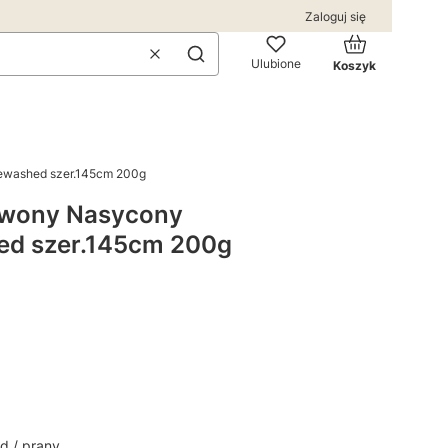
Zaloguj się
Produkty w kos
Wyczyść
Szukaj
Ulubione
Koszyk
ewashed szer.145cm 200g
rwony Nasycony
ed szer.145cm 200g
d / prany