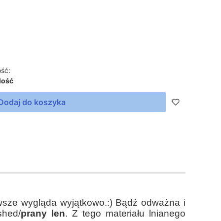
ść:
lość
Dodaj do koszyka
awsze wygląda wyjątkowo.:) Bądź odważna i
shed/
prany len
. Z tego materiału lnianego