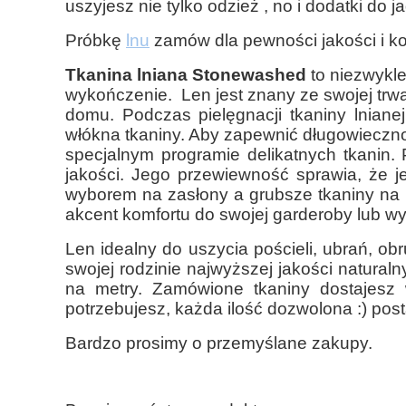
uszyjesz nie tylko odzież , no i dodatki do j
Próbkę
lnu
zamów dla pewności jakości i ko
Tkanina lniana Stonewashed
to niezwykle
wykończenie. Len jest znany ze swojej trw
domu. Podczas pielęgnacji tkaniny lnian
włókna tkaniny. Aby zapewnić długowieczno
specjalnym programie delikatnych tkanin. 
jakości. Jego przewiewność sprawia, że je
wyborem na zasłony a grubsze tkaniny na 
akcent komfortu do swojej garderoby lub wy
Len idealny do uszycia pościeli, ubrań, obr
swojej rodzinie najwyższej jakości natural
na metry. Zamówione tkaniny dostajesz 
potrzebujesz, każda ilość dozwolona :) post
Bardzo prosimy o przemyślane zakupy.