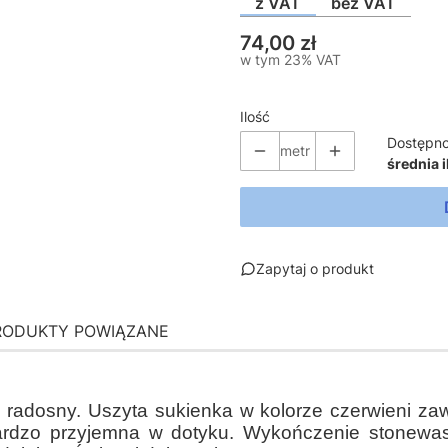
z VAT
bez VAT
Cena
74,00 zł
w tym 23% VAT
w tym
23%
VAT
Ilość
Dostępno
metr
średnia i
Zapytaj o produkt
RODUKTY POWIĄZANE
 i radosny. Uszyta sukienka w kolorze czerwieni z
ardzo przyjemna w dotyku. Wykończenie stonewa