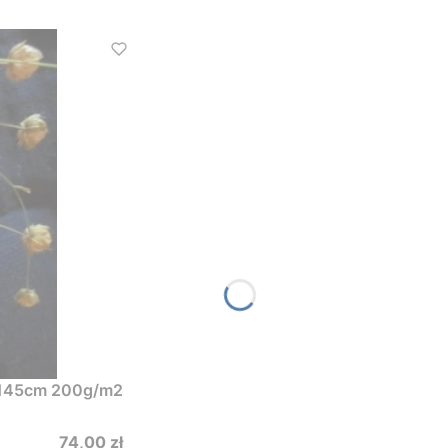
. 145cm 200g/m2
Cena
74,00 zł