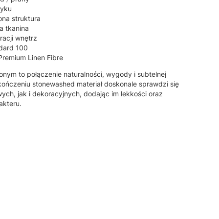
tyku
ona struktura
a tkanina
racji wnętrz
ndard 100
 Premium Linen Fibre
onym to połączenie naturalności, wygody i subtelnej
kończeniu stonewashed materiał doskonale sprawdzi się
ch, jak i dekoracyjnych, dodając im lekkości oraz
akteru.