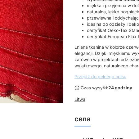
miękka i przyjemna w do
naturalna, lekko pognieci
przewiewna i oddychając
idealna do odzieży i deko
certyfikat Oeko-Tex Sta
certyfikat European Flax
Lniana tkanina w kolorze czerw
elegancji. Dzięki miękkiemu wy
zarówno w projektach odzieżowy
wyjątkowego, naturalnego char
Przejdź do pełnego opisu
Czas wysyłki:
24 godziny
Litwa
cena