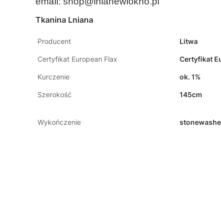
email:
shop@lnianewlokno.pl
Tkanina Lniana
Producent
Litwa
Certyfikat European Flax
Certyfikat E
Kurczenie
ok. 1%
Szerokość
145cm
Wykończenie
stonewashed