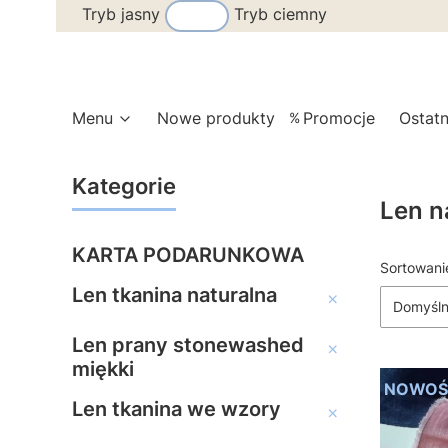
Tryb jasny
Tryb ciemny
Menu
Nowe produkty
Promocje
Ostatn
Kategorie
Len n
KARTA PODARUNKOWA
Lista 
Sortowani
Len tkanina naturalna
Len tkanina naturaln
Domyśl
Len prany stonewashed
Len prany stonewash
miękki
NOWOŚ
Len tkanina we wzory