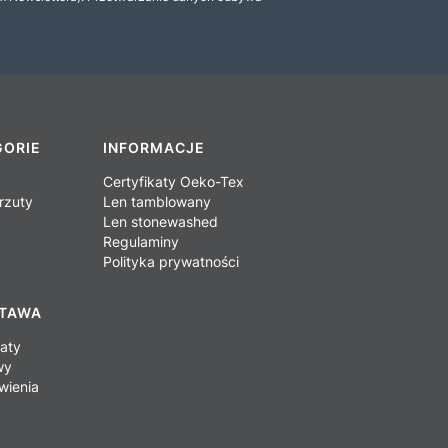
GORIE
INFORMACJE
Certyfikaty Oeko-Tex
rzuty
Len tamblowany
Len stonewashed
Regulaminy
Polityka prywatności
STAWA
baty
wy
wienia