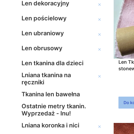
Len tkanina we wzor
Len dekoracyjny
Len dekoracyjny
Len pościelowy
Len pościelowy
Len ubraniowy
Len ubraniowy
Len obrusowy
Len obrusowy
Len Tkanina D
Len tkanina dla dzieci
stone
Lniana tkanina na
200g/
Lniana tkanina na ręc
ręczniki
Tkanina len bawełna
Do k
Ostatnie metry tkanin.
Wyprzedaż - lnu!
Lniana koronka i nici