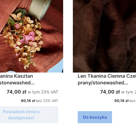
anina Kasztan
Len Tkanina Ciemna Cze
/stonewashed
prany/stonewashed
145cm 200g/m2
szer.145cm 200g
w tym %s VAT
w tym 
Cena brutto
Cena brutto
74,00 zł
74,00 zł
w tym
23%
VAT
w tym
Cena netto
Cena netto
60,16 zł
bez 23% VAT
60,16 zł
bez
Powiadom mnie o
Do koszyka
dostępności