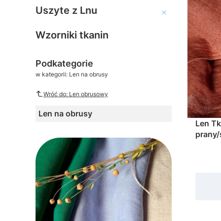
Lniana koronka i nici
Uszyte z Lnu
Uszyte z Lnu
Wzorniki tkanin
Podkategorie
w kategorii: Len na obrusy
Wróć do: Len obrusowy
Len na obrusy
Len Tk
prany
szer.