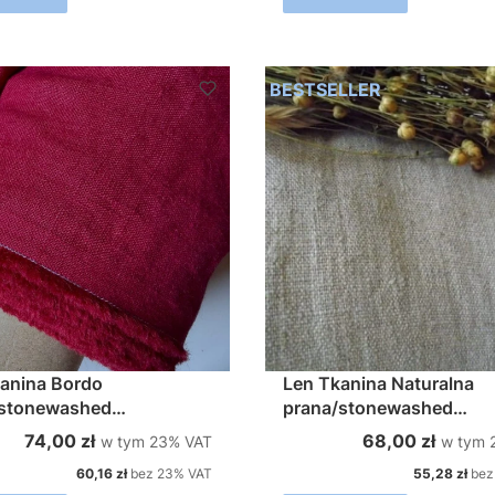
BESTSELLER
anina Bordo
Len Tkanina Naturalna
/stonewashed
prana/stonewashed
145cm 200g/m2
szer.145cm 250g/m2
w tym %s VAT
w tym 
Cena brutto
Cena brutto
74,00 zł
68,00 zł
w tym
23%
VAT
w tym
Cena netto
Cena netto
60,16 zł
bez 23% VAT
55,28 zł
bez