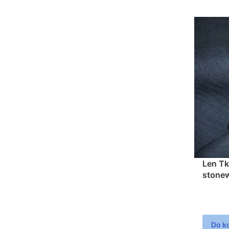
Len Tk
stone
200g/
Do k