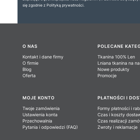
się zgodnie z Polityką prywatności.
Linki w stopce
O NAS
POLECANE KATE
Kontakt i dane firmy
Tkanina 100% Len
O firmie
Lniana tkanina na na
Blog
Nowe produkty
Oferta
Promocje
MOJE KONTO
PŁATNOŚCI I DO
Twoje zamówienia
Formy płatności i ra
Ustawienia konta
Czas i koszty dosta
Przechowalnia
Czas realizacji zamó
Pytania i odpowiedzi (FAQ)
Zwroty i reklamacje