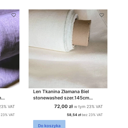
Len Tkanina Złamana Biel
stonewashed szer.145cm
200g/m2
%s VAT
w tym %s VAT
Cena brutto
72,00 zł
23%
VAT
w tym
23%
VAT
Cena netto
 23% VAT
58,54 zł
bez 23% VAT
Do koszyka