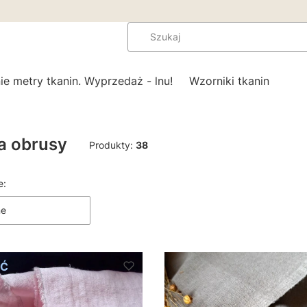
ie metry tkanin. Wyprzedaż - lnu!
Wzorniki tkanin
a obrusy
Produkty:
38
produktów
e:
a
ne
ed miękki
Ć