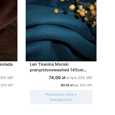
kolada
Len Tkanina Morski
prany/stonewashed 145cm
200g/m2
%s VAT
w tym %s VAT
Cena brutto
74,00 zł
23%
VAT
w tym
23%
VAT
Cena netto
 23% VAT
60,16 zł
bez 23% VAT
Powiadom mnie o
dostępności