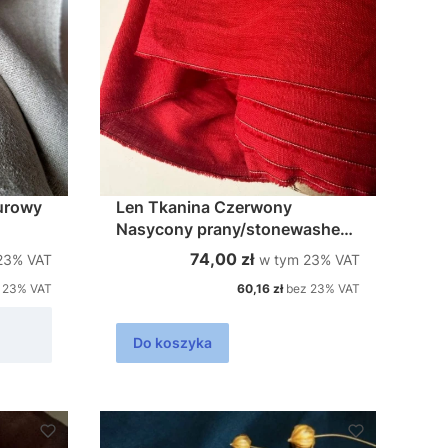
Len Tkanina Czerwony
Nasycony prany/stonewashed
szer.145cm 200g
%s VAT
w tym %s VAT
Cena brutto
74,00 zł
23%
VAT
w tym
23%
VAT
Cena netto
 23% VAT
60,16 zł
bez 23% VAT
Do koszyka