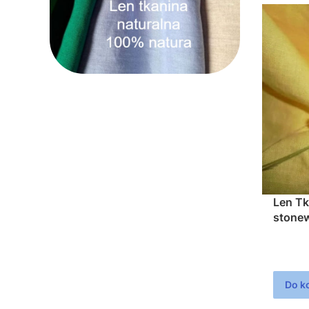
Len Tkan
stone
200g/
Do k