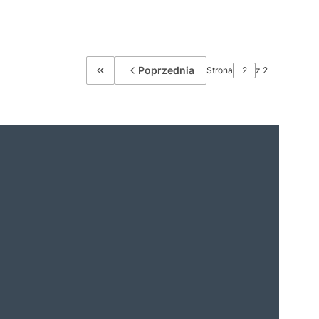
Poprzednia
Strona
z 2
Wróć do pierwszej strony z produktami