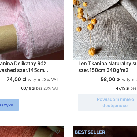
y
elikatny Róż
Len Tkanina Naturalny surowy
washed szer.145cm
szer.150cm 340g/m2
m2
zniki
w tym %s VAT
w tym 
Cena brutto
Cena brutto
74,00 zł
58,00 zł
w tym
23%
VAT
w tym
Cena netto
Cena netto
60,16 zł
bez 23% VAT
47,15 zł
bez
Powiadom mnie o
oszyka
dostępności
BESTSELLER