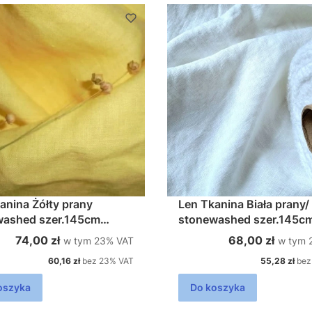
ina Żółty prany
Len Tkanina Biała prany/
washed szer.145cm
stonewashed szer.145cm
m2
250g/m2
w tym %s VAT
w tym 
Cena brutto
Cena brutto
74,00 zł
68,00 zł
w tym
23%
VAT
w tym
Cena netto
Cena netto
60,16 zł
bez 23% VAT
55,28 zł
bez
oszyka
Do koszyka