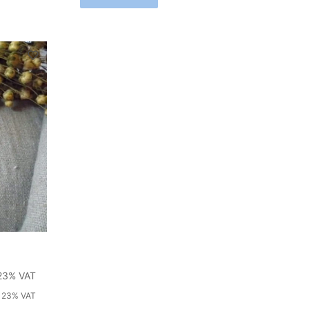
%s VAT
23%
VAT
 23% VAT