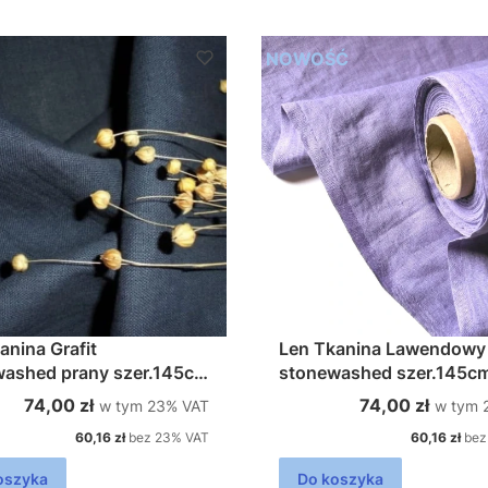
NOWOŚĆ
anina Grafit
Len Tkanina Lawendowy
washed prany szer.145cm
stonewashed szer.145cm
m2
200g/m2
w tym %s VAT
w tym 
Cena brutto
Cena brutto
74,00 zł
74,00 zł
w tym
23%
VAT
w tym
Cena netto
Cena netto
60,16 zł
bez 23% VAT
60,16 zł
bez
oszyka
Do koszyka