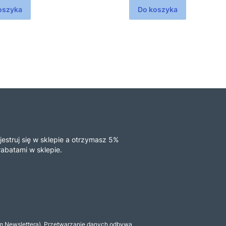
oszyka
Do koszyka
estruj się w sklepie a otrzymasz 5%
rabatami w sklepie.
ym Newslettera). Przetwarzanie danych odbywa