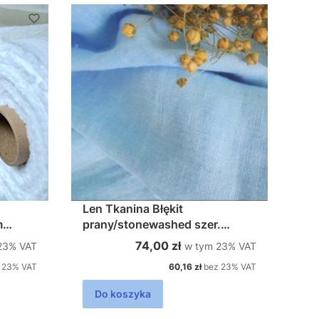
Len Tkanina Błękit
prany/stonewashed szer.
145cm 200g/m2
%s VAT
w tym %s VAT
Cena brutto
74,00 zł
23%
VAT
w tym
23%
VAT
Cena netto
 23% VAT
60,16 zł
bez 23% VAT
Do koszyka