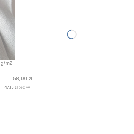
340g/m2
Cena
58,00 zł
Cena
47,15 zł
bez VAT