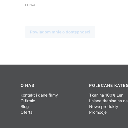
PRODUCENT
LITWA
Powiadom mnie o dostępności
Linki w stopce
O NAS
POLECANE KATE
Kontakt i dane firmy
Tkanina 100% Len
O firmie
Lniana tkanina na na
Blog
Nowe produkty
Oferta
Promocje