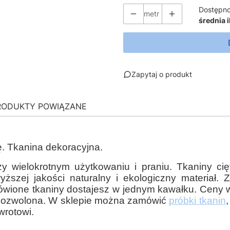
Dostępno
metr
średnia i
Zapytaj o produkt
RODUKTY POWIĄZANE
ę. Tkanina dekoracyjna.
rzy wielokrotnym użytkowaniu i praniu. Tkaniny cięt
wyższej jakości naturalny i ekologiczny materiał
ówione tkaniny dostajesz w jednym kawałku. Ceny w
ść dozwolona. W sklepie można zamówić
próbki tkanin
,
wrotowi.