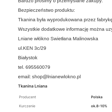
Bardzo prosimy o przemyślane zakupy.
Bezpieczeństwo produktu:
Tkanina była wyprodukowana przez fabrykę
Wszystkie dodatkowe informację można uzy
Lniane włókno Swietłana Malinowska
ul.KEN 3c/29
Białystok
tel. 695560079
email:
shop@lnianewlokno.pl
Tkanina Lniana
Producent
Polska
Kurczenie
ok.8-10%