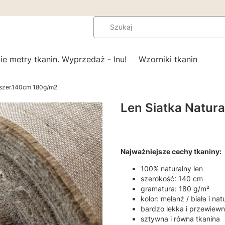
ie metry tkanin. Wyprzedaż - lnu!
Wzorniki tkanin
 szer.140cm 180g/m2
Len Siatka Natur
Najważniejsze cechy tkaniny:
100% naturalny len
szerokość: 140 cm
gramatura: 180 g/m²
kolor: melanż / biała i nat
bardzo lekka i przewiewn
sztywna i równa tkanina