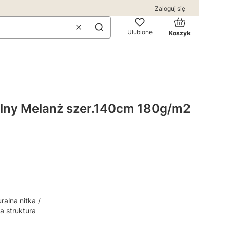
Zaloguj się
Produkty w kos
Wyczyść
Szukaj
Ulubione
Koszyk
alny Melanż szer.140cm 180g/m2
uralna nitka /
a struktura