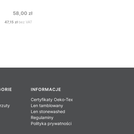
Cena
58,00 zł
Cena
47,15 zł
bez VAT
GORIE
INFORMACJE
Certyfikaty Oeko-Tex
rzuty
Len tamblowany
Len stonewashed
Regulaminy
Polityka prywatności