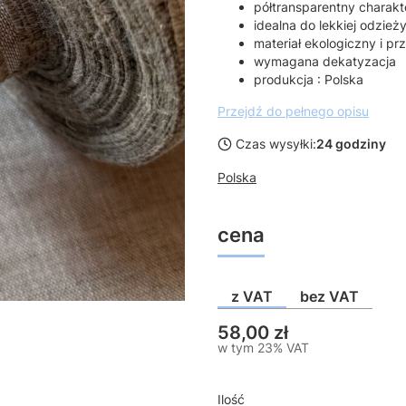
półtransparentny charakt
idealna do lekkiej odzieży
materiał ekologiczny i pr
wymagana dekatyzacja
produkcja : Polska
Przejdź do pełnego opisu
Czas wysyłki:
24 godziny
Polska
cena
z VAT
bez VAT
Cena
58,00 zł
w tym 23% VAT
w tym
23%
VAT
Ilość