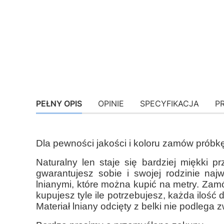
PEŁNY OPIS
OPINIE
SPECYFIKACJA
P
Dla pewności jakości i koloru zamów próbk
Naturalny len staje się bardziej miękki p
gwarantujesz sobie i swojej rodzinie naj
lnianymi, które można kupić na metry. Zam
kupujesz tyle ile potrzebujesz, każda ilo
Materiał lniany odcięty z belki nie podlega z