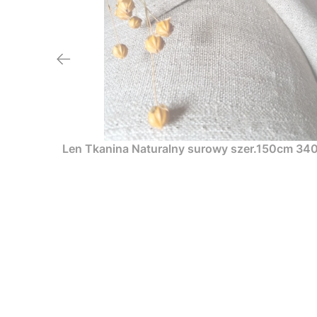
Len Tkanina Naturalny surowy szer.150cm 