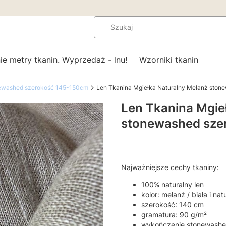
ie metry tkanin. Wyprzedaż - lnu!
Wzorniki tkanin
newashed szerokość 145-150cm
Len Tkanina Mgiełka Naturalny Melanż ston
Len Tkanina Mgie
stonewashed sze
Najważniejsze cechy tkaniny:
100% naturalny len
kolor: melanż / biała i nat
szerokość: 140 cm
gramatura: 90 g/m²
wykończenie stonewashed