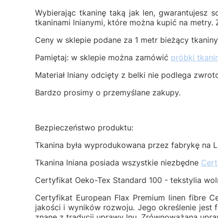
Wybierając tkaninę taką jak len, gwarantujesz s
tkaninami lnianymi, które można kupić na metry
Ceny w sklepie podane za 1 metr bieżący tkaniny,
Pamiętaj: w sklepie można zamówić
próbki tkani
Materiał lniany odcięty z belki nie podlega zwrot
Bardzo prosimy o przemyślane zakupy.
Bezpieczeństwo produktu:
Tkanina była wyprodukowana przez fabrykę na Li
Tkanina lniana posiada wszystkie niezbędne
Cert
Certyfikat Oeko-Tex Standard 100 - tekstylia wo
Certyfikat European Flax Premium linen fibre C
jakości i wyników rozwoju. Jego określenie jest
znane z tradycji uprawy lnu. Zrównoważana upra