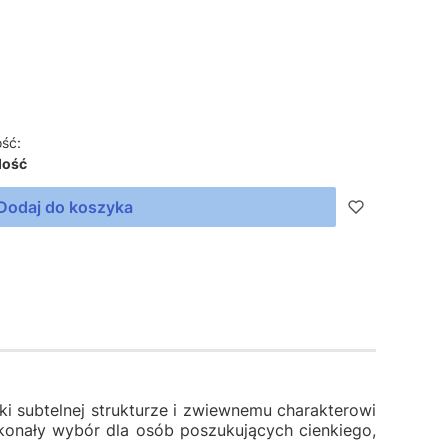
ść:
lość
Dodaj do koszyka
ki subtelnej strukturze i zwiewnemu charakterowi
oskonały wybór dla osób poszukujących cienkiego,