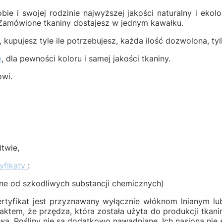
obie i swojej rodzinie najwyższej jakości naturalny i eko
. Zamówione tkaniny dostajesz w jednym kawałku.
 kupujesz tyle ile potrzebujesz, każda ilość dozwolona, ty
n
, dla pewności koloru i samej jakości tkaniny.
owi.
twie,
yfikaty
:
lne od szkodliwych substancji chemicznych)
ertyfikat jest przyznawany wyłącznie włóknom lnianym lu
 faktem, że przędza, która została użyta do produkcji tkan
wa. Rośliny nie są dodatkowo nawadniane. Ich nasiona nie