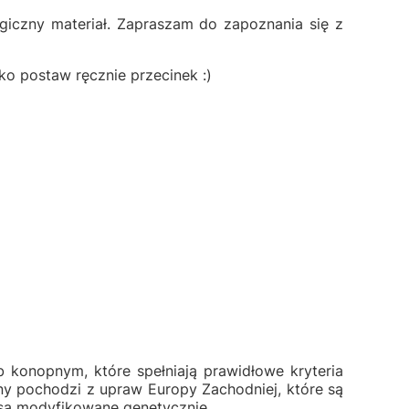
logiczny materiał. Zapraszam do zapoznania się z
lko postaw ręcznie przecinek :)
b konopnym, które spełniają prawidłowe kryteria
iny pochodzi z upraw Europy Zachodniej, które są
 są modyfikowane genetycznie.