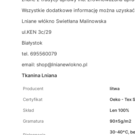
Wszystkie dodatkowe informację można uzyskać 
Lniane włókno Swietłana Malinowska
ul.KEN 3c/29
Białystok
tel. 695560079
email:
shop@lnianewlokno.pl
Tkanina Lniana
Producent
litwa
Certyfikat
Oeko - Tex S
Skład
Len 100%
Gramatura
90±5g/m2
30-40*C, be
Pielęgnacja