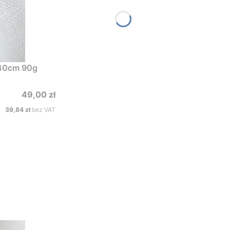
140cm 90g
Cena
49,00 zł
Cena
39,84 zł
bez VAT