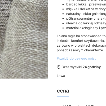
bardzo lekka i przewiewn
miękka i delikatna w dot
naturalny, lekko gniecion
półtransparentny charakt
idealna do lekkiej odzieży
materiał ekologiczny i pr
Lniana mgiełka stonewashed to 
lekkość i komfort użytkowania. 
zarówno w projektach dekoracyj
ponadczasowym charakterze.
Przejdź do pełnego opisu
Czas wysyłki:
24 godziny
Litwa
cena