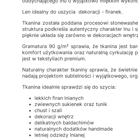
oddychającego lnu o wyjątkowo miękkim wykońc
Len idealny do uszycia dekoracji - firanek.
Tkanina została poddana procesowi stonewashed,
struktura podkreśla autentyczny charakter lnu i
pięknie układa się zarówno w dekoracjach wnętrz, 
Gramatura 90 g/m² sprawia, że tkanina jest bar
komfort użytkowania oraz naturalną cyrkulację p
jest w tekstyliach premium.
Naturalny charakter tkaniny sprawia, że świetnie
nadają projektom subtelności i wyjątkowego, or
Tkanina idealnie sprawdzi się do szycia:
lekkich firan lnianych
zwiewnych sukienek oraz tunik
chust i szali
dekoracji wnętrz
delikatnych baldachimów
naturalnych dodatków handmade
letniej odzieży lnianej