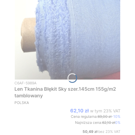
Kod produktu
C6AF-5989A
Len Tkanina Błękit Sky szer.145cm 155g/m2
tamblowany
PRODUCENT
POLSKA
w tym %s VAT
Cena promocyjna brutto
62,10 zł
w tym
23%
VAT
Cena regularna:
69,00 zł
-10%
Najniższa cena:
62,10 zł
0%
Cena netto
50,49 zł
bez 23% VAT