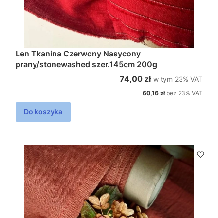
Len Tkanina Czerwony Nasycony
prany/stonewashed szer.145cm 200g
w tym %s VAT
Cena brutto
74,00 zł
w tym
23%
VAT
Cena netto
60,16 zł
bez 23% VAT
Do koszyka