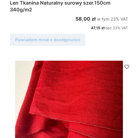
Len Tkanina Naturalny surowy szer.150cm
340g/m2
w tym %s VAT
Cena brutto
58,00 zł
w tym
23%
VAT
Cena netto
47,15 zł
bez 23% VAT
Powiadom mnie o dostępności