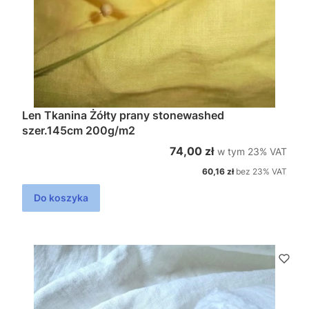
Len Tkanina Żółty prany stonewashed
szer.145cm 200g/m2
w tym %s VAT
Cena brutto
74,00 zł
w tym
23%
VAT
Cena netto
60,16 zł
bez 23% VAT
Do koszyka