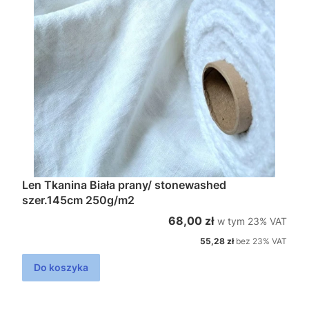
Len Tkanina Biała prany/ stonewashed
szer.145cm 250g/m2
w tym %s VAT
Cena brutto
68,00 zł
w tym
23%
VAT
Cena netto
55,28 zł
bez 23% VAT
Do koszyka