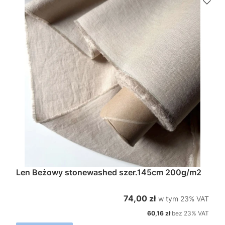
Len Beżowy stonewashed szer.145cm 200g/m2
w tym %s VAT
Cena brutto
74,00 zł
w tym
23%
VAT
Cena netto
60,16 zł
bez 23% VAT