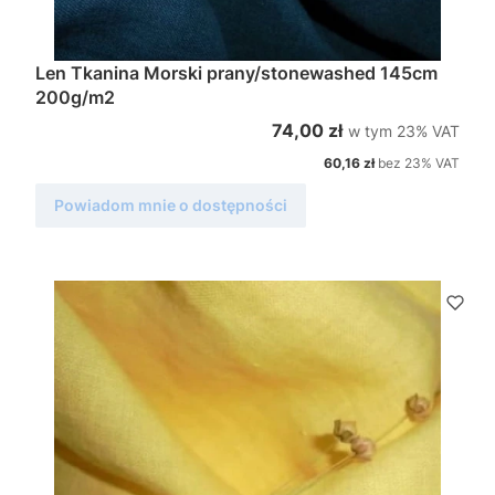
Len Tkanina Morski prany/stonewashed 145cm
200g/m2
w tym %s VAT
Cena brutto
74,00 zł
w tym
23%
VAT
Cena netto
60,16 zł
bez 23% VAT
Powiadom mnie o dostępności