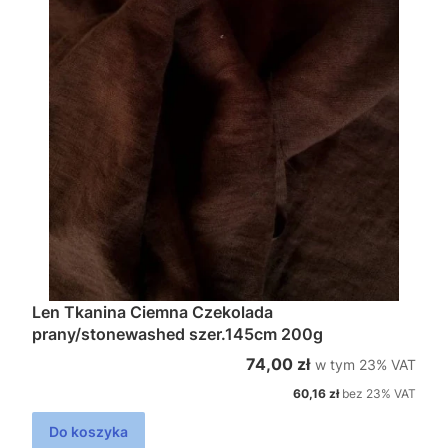
Len Tkanina Ciemna Czekolada
prany/stonewashed szer.145cm 200g
w tym %s VAT
Cena brutto
74,00 zł
w tym
23%
VAT
Cena netto
60,16 zł
bez 23% VAT
Do koszyka