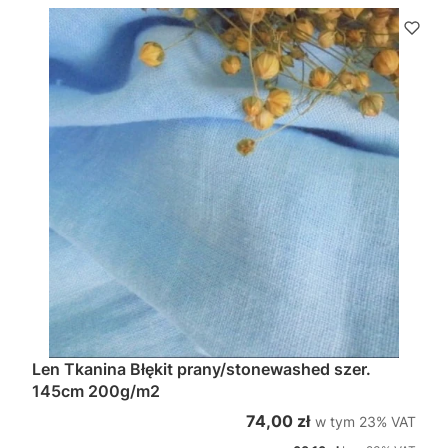
Len Tkanina Błękit prany/stonewashed szer.
145cm 200g/m2
w tym %s VAT
Cena brutto
74,00 zł
w tym
23%
VAT
Cena netto