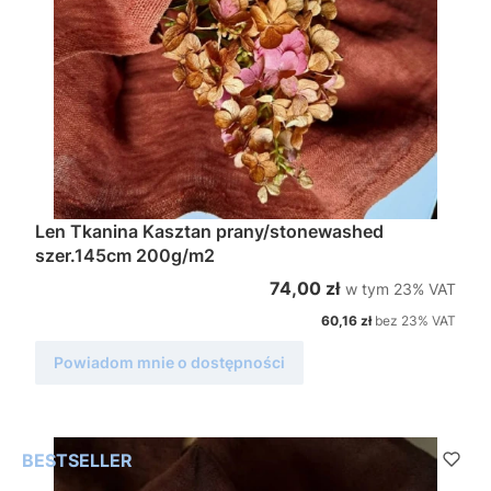
Len Tkanina Kasztan prany/stonewashed
szer.145cm 200g/m2
w tym %s VAT
Cena brutto
74,00 zł
w tym
23%
VAT
Cena netto
60,16 zł
bez 23% VAT
Powiadom mnie o dostępności
BESTSELLER