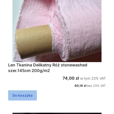
Len Tkanina Delikatny Róż stonewashed
szer.145cm 200g/m2
w tym %s VAT
Cena brutto
74,00 zł
w tym
23%
VAT
Cena netto
60,16 zł
bez 23% VAT
Do koszyka