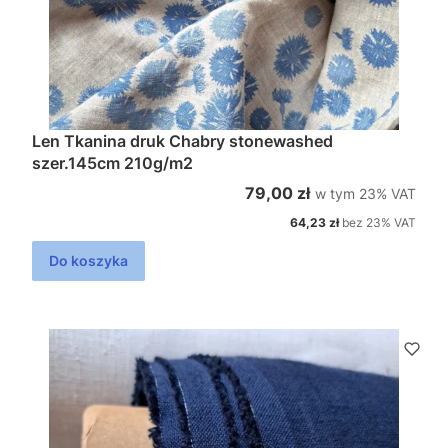
Len Tkanina druk Chabry stonewashed
szer.145cm 210g/m2
w tym %s VAT
Cena brutto
79,00 zł
w tym
23%
VAT
Cena netto
64,23 zł
bez 23% VAT
Do koszyka