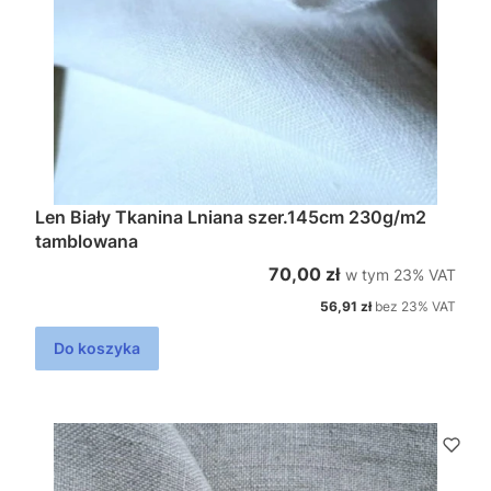
Len Biały Tkanina Lniana szer.145cm 230g/m2
tamblowana
w tym %s VAT
Cena brutto
70,00 zł
w tym
23%
VAT
Cena netto
56,91 zł
bez 23% VAT
Do koszyka