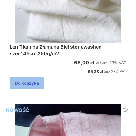
Len Tkanina Złamana Biel stonewashed
szer.145cm 250g/m2
w tym %s VAT
Cena brutto
68,00 zł
w tym
23%
VAT
Cena netto
55,28 zł
bez 23% VAT
Do koszyka
NOWOŚĆ