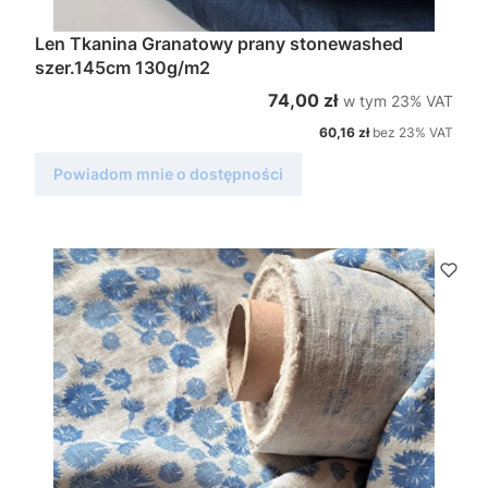
Len Tkanina Granatowy prany stonewashed
szer.145cm 130g/m2
w tym %s VAT
Cena brutto
74,00 zł
w tym
23%
VAT
Cena netto
60,16 zł
bez 23% VAT
Powiadom mnie o dostępności