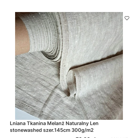
Lniana Tkanina Melanż Naturalny Len
stonewashed szer.145cm 300g/m2
w tym %s VAT