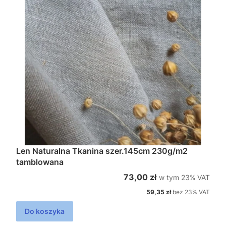
Len Naturalna Tkanina szer.145cm 230g/m2
tamblowana
w tym %s VAT
Cena brutto
73,00 zł
w tym
23%
VAT
Cena netto
59,35 zł
bez 23% VAT
Do koszyka