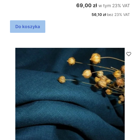
w tym %s VAT
Cena brutto
69,00 zł
w tym
23%
VAT
Cena netto
56,10 zł
bez 23% VAT
Do koszyka