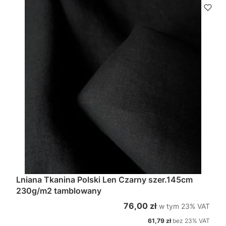
Lniana Tkanina Polski Len Czarny szer.145cm
230g/m2 tamblowany
w tym %s VAT
Cena brutto
76,00 zł
w tym
23%
VAT
Cena netto
61,79 zł
bez 23% VAT