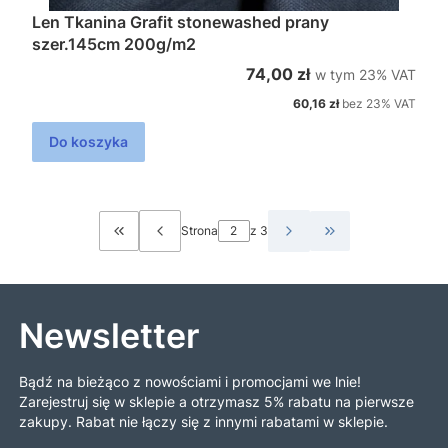
Len Tkanina Grafit stonewashed prany
szer.145cm 200g/m2
w tym %s VAT
Cena brutto
74,00 zł
w tym
23%
VAT
Cena netto
60,16 zł
bez 23% VAT
Do koszyka
Strona
z 3
Wróć do pierwszej strony z produktami
Przejdź do ostatn
Newsletter
Bądź na bieżąco z nowościami i promocjami we lnie!
Zarejestruj się w sklepie a otrzymasz 5% rabatu na pierwsze
zakupy. Rabat nie łączy się z innymi rabatami w sklepie.