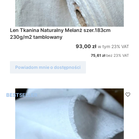
Len Tkanina Naturalny Melanż szer.183cm
230g/m2 tamblowany
w tym %s VAT
Cena brutto
93,00 zł
w tym
23%
VAT
Cena netto
75,61 zł
bez 23% VAT
Powiadom mnie o dostępności
BESTSELLER