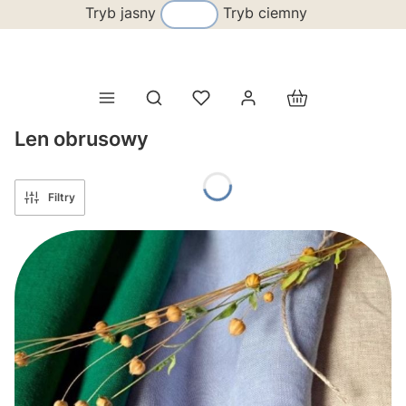
Tryb jasny
Tryb ciemny
Produkty w koszy
Otwórz wyszukiwarkę
Len obrusowy
Filtry