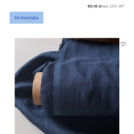
Cena netto
60,16 zł
bez 23% VAT
Do koszyka