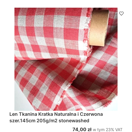
Len Tkanina Kratka Naturalna i Czerwona
szer.145cm 205g/m2 stonewashed
w tym %s VAT
Cena brutto
74,00 zł
w tym
23%
VAT