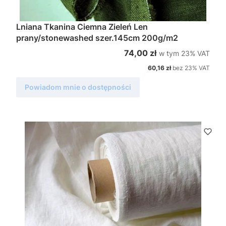
Lniana Tkanina Ciemna Zieleń Len
prany/stonewashed szer.145cm 200g/m2
w tym %s VAT
Cena brutto
74,00 zł
w tym
23%
VAT
Cena netto
60,16 zł
bez 23% VAT
Powiadom mnie o dostępności