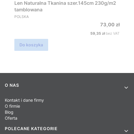
Len Naturalna Tkanina szer.145cm 230g/m2
tamblowana
PRODUCENT
POLSKA
Cena
73,00 zł
Cena
59,35 zł
bez VAT
Do koszyka
Linki w stopce
O NAS
Kontakt i dane firmy
O firmie
Blog
Oferta
POLECANE KATEGORIE