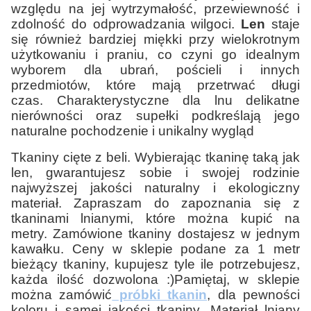
względu na jej wytrzymałość, przewiewność i
zdolność do odprowadzania wilgoci.
Len
staje
się również bardziej miękki przy wielokrotnym
użytkowaniu i praniu, co czyni go idealnym
wyborem dla ubrań, pościeli i innych
przedmiotów, które mają przetrwać długi
czas. Charakterystyczne dla lnu delikatne
nierówności oraz supełki podkreślają jego
naturalne pochodzenie i unikalny wygląd
Tkaniny cięte z beli. Wybierając tkaninę taką jak
len, gwarantujesz sobie i swojej rodzinie
najwyższej jakości naturalny i ekologiczny
materiał. Zapraszam do zapoznania się z
tkaninami lnianymi, które można kupić na
metry. Zamówione tkaniny dostajesz w jednym
kawałku. Ceny w sklepie podane za 1 metr
bieżący tkaniny, kupujesz tyle ile potrzebujesz,
każda ilość dozwolona :)Pamiętaj, w sklepie
można zamówić
próbki tkanin
, dla pewności
koloru i samej jakości tkaniny. Materiał lniany