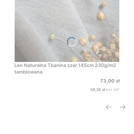
Len Naturalna Tkanina szer.145cm 230g/m2
tamblowana
Cena
73,00 zł
Cena
59,35 zł
bez VAT