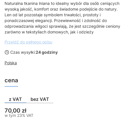
Naturalna tkanina lniana to idealny wybór dla osób ceniących
wysoką jakość, komfort oraz świadome podejście do natury.
Len od lat pozostaje symbolem trwałości, prostoty i
ponadczasowej elegancji. Przewiewność i zdolność do
odprowadzania wilgoci sprawiają, że jest szczególnie ceniony
zarówno w tekstyliach domowych, jak i odzieży
Przejdź do pełnego opisu
Czas wysyłki:
24 godziny
Polska
cena
z VAT
bez VAT
Cena
70,00 zł
w tym 23% VAT
w tym
23%
VAT