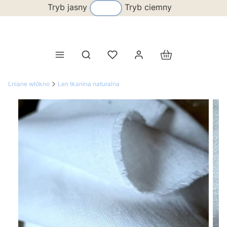
Tryb jasny
Tryb ciemny
Produkty w koszy
Otwórz wyszukiwarkę
Lniane włókno
Len tkanina naturalna