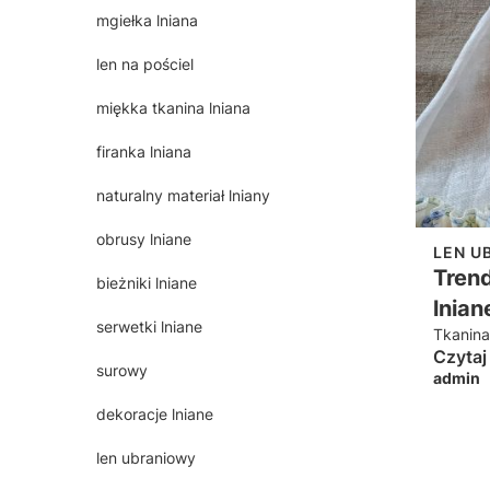
mgiełka lniana
len na pościel
miękka tkanina lniana
firanka lniana
naturalny materiał lniany
obrusy lniane
LEN U
Trend
bieżniki lniane
lnian
serwetki lniane
Tkanina
Czytaj
surowy
admin
dekoracje lniane
len ubraniowy