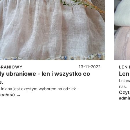
13-11-2022
BRANIOWY
LEN 
y ubraniowe - len i wszystko co
Len
Lnian
e.
nas.
 lniana jest częstym wyborem na odzież.
Czyt
 całość
admi