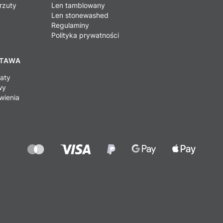
rzuty
Len tamblowany
Len stonewashed
Regulaminy
Polityka prywatności
STAWA
baty
wy
wienia