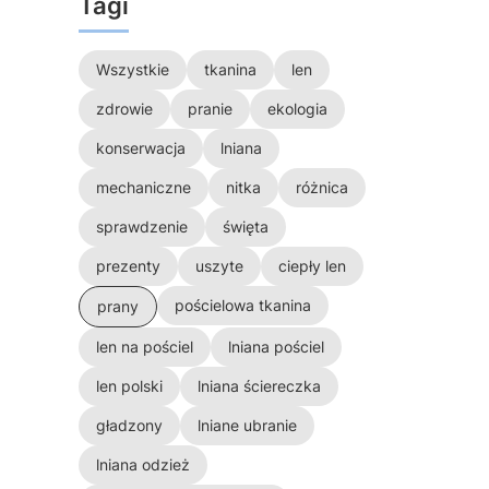
Tagi
Wszystkie
tkanina
len
zdrowie
pranie
ekologia
konserwacja
lniana
mechaniczne
nitka
różnica
sprawdzenie
święta
prezenty
uszyte
ciepły len
pościelowa tkanina
prany
len na pościel
lniana pościel
len polski
lniana ściereczka
gładzony
lniane ubranie
lniana odzież