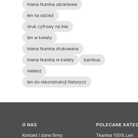
lniana tkanina ubraniowa
len na odzież
druk cyfrowy na lnie
len w kwiaty
lniana tkanina drukowana
lniana tkanina w kwiaty
bambus
melanż
len do rekonstrukcji historycz
Linki w stopce
O NAS
POLECANE KATE
Kontakt i dane firmy
Tkanina 100% Len