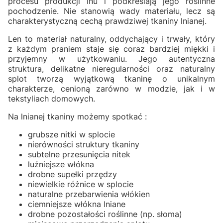
procesu produkcji lnu i podkreślają jego roślinne
pochodzenie. Nie stanowią wady materiału, lecz są
charakterystyczną cechą prawdziwej tkaniny lnianej.
Len to materiał naturalny, oddychający i trwały, który
z każdym praniem staje się coraz bardziej miękki i
przyjemny w użytkowaniu. Jego autentyczna
struktura, delikatne nieregularności oraz naturalny
splot tworzą wyjątkową tkaninę o unikalnym
charakterze, cenioną zarówno w modzie, jak i w
tekstyliach domowych.
Na lnianej tkaniny możemy spotkać :
grubsze nitki w splocie
nierówności struktury tkaniny
subtelne przesunięcia nitek
luźniejsze włókna
drobne supełki przędzy
niewielkie różnice w splocie
naturalne przebarwienia włókien
ciemniejsze włókna lniane
drobne pozostałości roślinne (np. słoma)