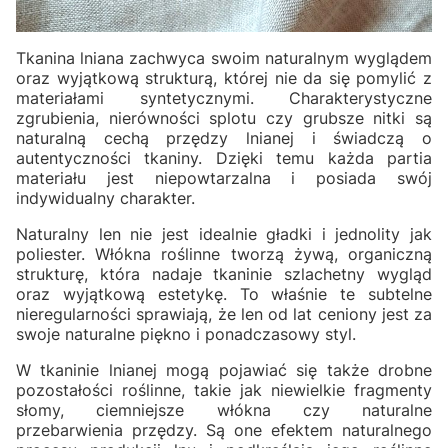
Tkanina lniana zachwyca swoim naturalnym wyglądem
oraz wyjątkową strukturą, której nie da się pomylić z
materiałami syntetycznymi. Charakterystyczne
zgrubienia, nierówności splotu czy grubsze nitki są
naturalną cechą przędzy lnianej i świadczą o
autentyczności tkaniny. Dzięki temu każda partia
materiału jest niepowtarzalna i posiada swój
indywidualny charakter.
Naturalny len nie jest idealnie gładki i jednolity jak
poliester. Włókna roślinne tworzą żywą, organiczną
strukturę, która nadaje tkaninie szlachetny wygląd
oraz wyjątkową estetykę. To właśnie te subtelne
nieregularności sprawiają, że len od lat ceniony jest za
swoje naturalne piękno i ponadczasowy styl.
W tkaninie lnianej mogą pojawiać się także drobne
pozostałości roślinne, takie jak niewielkie fragmenty
słomy, ciemniejsze włókna czy naturalne
przebarwienia przędzy. Są one efektem naturalnego