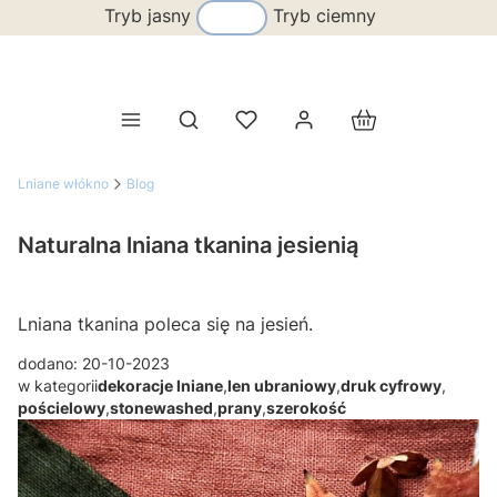
Tryb jasny
Tryb ciemny
Produkty w koszy
Otwórz wyszukiwarkę
Lniane włókno
Blog
Naturalna lniana tkanina jesienią
Lniana tkanina poleca się na jesień.
dodano: 20-10-2023
w kategorii
dekoracje lniane
,
len ubraniowy
,
druk cyfrowy
,
pościelowy
,
stonewashed
,
prany
,
szerokość