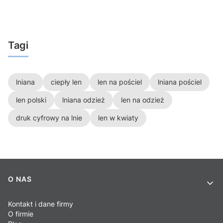
Tagi
lniana
ciepły len
len na pościel
lniana pościel
len polski
lniana odzież
len na odzież
druk cyfrowy na lnie
len w kwiaty
Linki w stopce
O NAS
Kontakt i dane firmy
O firmie