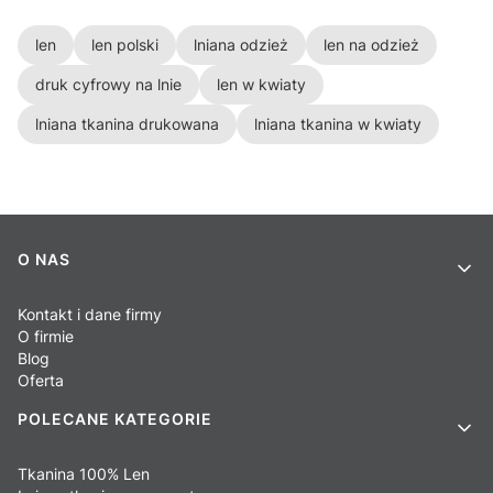
len
len polski
lniana odzież
len na odzież
druk cyfrowy na lnie
len w kwiaty
lniana tkanina drukowana
lniana tkanina w kwiaty
Linki w stopce
O NAS
Kontakt i dane firmy
O firmie
Blog
Oferta
POLECANE KATEGORIE
Tkanina 100% Len