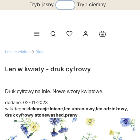
Tryb jasny
Tryb ciemny
Produkty w koszy
Otwórz wyszukiwarkę
Lniane włókno
Blog
Len w kwiaty - druk cyfrowy
Druk cyfrowy na lnie. Nowe wzory kwiatowe.
dodano: 02-01-2023
w kategorii
dekoracje lniane
,
len ubraniowy
,
len odzieżowy
,
druk cyfrowy
,
stonewashed
,
prany