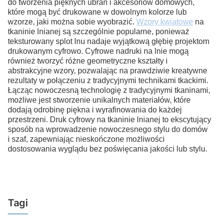
do tworzenia pięknych ubrań i akcesoriów domowych,
które mogą być drukowane w dowolnym kolorze lub
wzorze, jaki można sobie wyobrazić.
Wzory kwiatowe
na
tkaninie lnianej są szczególnie popularne, ponieważ
teksturowany splot lnu nadaje wyjątkową głębię projektom
drukowanym cyfrowo. Cyfrowe nadruki na lnie mogą
również tworzyć różne geometryczne kształty i
abstrakcyjne wzory, pozwalając na prawdziwie kreatywne
rezultaty w połączeniu z tradycyjnymi technikami tkackimi.
Łącząc nowoczesną technologię z tradycyjnymi tkaninami,
możliwe jest stworzenie unikalnych materiałów, które
dodają odrobinę piękna i wyrafinowania do każdej
przestrzeni. Druk cyfrowy na tkaninie lnianej to ekscytujący
sposób na wprowadzenie nowoczesnego stylu do domów
i szaf, zapewniając nieskończone możliwości
dostosowania wyglądu bez poświęcania jakości lub stylu.
Tagi